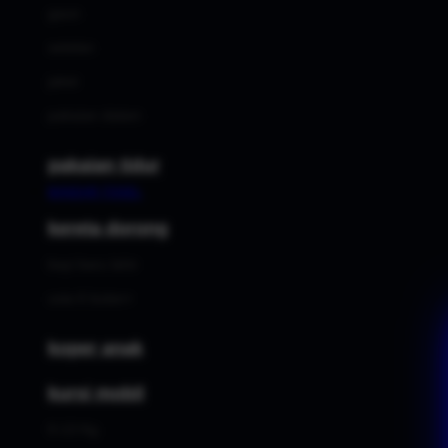
gaun
setelan
jaket
pakaian dalam
pakaian tidur
BANDAR TOGEL
kereta dorong
bayi baru lahir
usia 6 bulan+
koper anak
kursi mobil
0-13 Kg