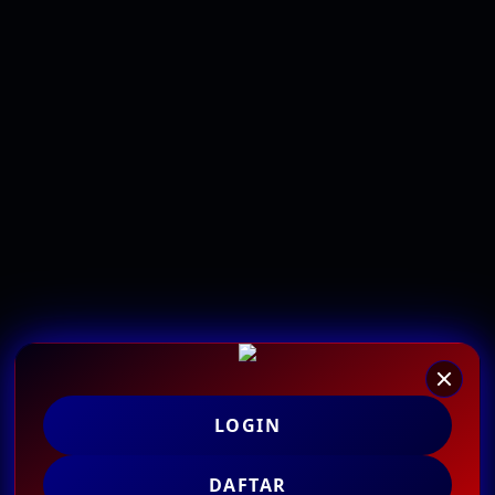
LOGIN
DAFTAR