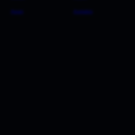
Awan
Azetabio