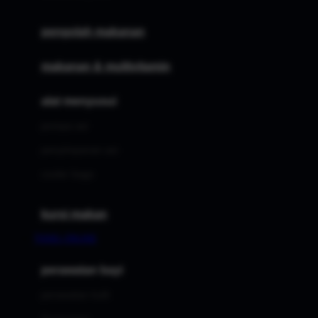
Joie
Joolz
pengolah makanan
Jujube
makanan & multivitamin
K
alat menyusui
Kiddycuts
pompa asi
Kumon
penyimpanan asi
L
cooler bags
Leapfrog
Leclerc
kursi makan
Lee Vierra
TOGEL ONLINE
Lillebaby
perawatan bayi
Little Bird Told Me
perawatan kulit
Little Miss Janis