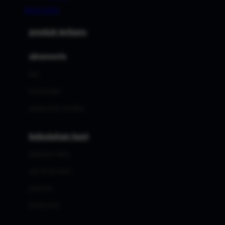
Awan
SITUS TOTO
Azetabio
produk terbaru
B
aksesoris
Baabaasheepz
tas
Babiators
kacamata
Baby Dove
aksesoris rambut
Baby Jogger
Baby Rovega
kebutuhan bayi
Babybee
pakaian tidur
Banana Boat
set & terusan
Banz
piyama
Barbie
bodysuits
Beaba