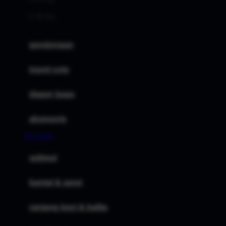
Felt So Sweet
0-36 Kg
Fisher Price
Flipper
gendongan
Friends Of Sally
travel cots
G
Gb
diaper bags
Geko
aksesoris
Graco
BO TOGEL
Gund
selimut
H
bantal & sprei
Habbie
Haenim
ranjang bayi & balita
Happy Horse