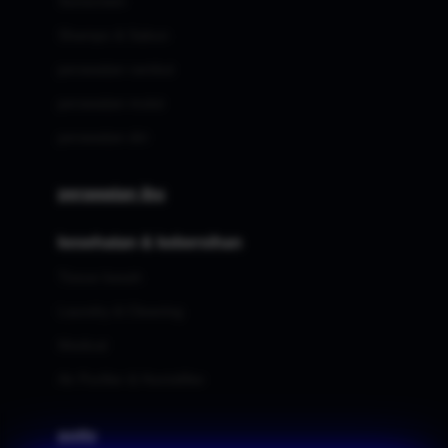
Sunscreen
London Taxi
Shampo & Sabun
Love To Dream
perawatan rambut
M
perawatan mulut
Magformers
perawatan diri
Mama's Choice
perawatan ibu
Mamas&Papas
Mamaway
kesehatan & kebersihan
Maxi Cosi
Tissue basah
Megabloks
Laundry & Cleaning
Micro
Medical
MiDeer
Air Purifier & Humidifier
Mimi & Lula
potty
Mini Monkey