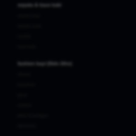
Beauty Barn
sepatu & kaus kaki
Bio Oil
sepatu bayi
Biolane
sepatu anak
Bite Fighters
sandal
Bizzi Growin
kaus kaki
Blackmores
fashion bayi (0bln-3thn)
Blooming Marvellous
atasan
Bonnels
bawahan
Bravado
gaun
Bruder
setelan
Brush Baby
jaket & kardigan
Buds Organics
aksesoris
Bugaboo