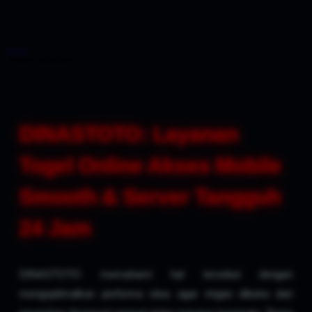
Share product:
DINASTOTO: Layanan
Togel Online Akses Mobile
Smooth & Server Tangguh
24 Jam
DINASTOTO memahami hal tersebut dengan
mengoptimalkan performa situs agar ringan dibuka dari