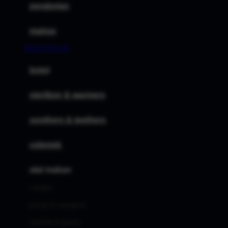
perabotan
Happy Tummy
Hauck
matras
Havaianas
SITUS TOTO 4D
Hegen
botol
Hot Wheels
sterilizer & warmers
Hybrid
I
soothers & teethers
Inlacta DHA
celemek
Interlac
alat makan
Ivenet
cangkir
J
piring & mangkuk
Jack N Jill
sendok & garpu