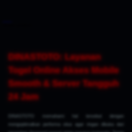
Share product:
DINASTOTO: Layanan
Togel Online Akses Mobile
Smooth & Server Tangguh
24 Jam
DINASTOTO memahami hal tersebut dengan
mengoptimalkan performa situs agar ringan dibuka dari