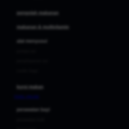
Joie
Joolz
pengolah makanan
Jujube
makanan & multivitamin
K
alat menyusui
Kiddycuts
pompa asi
Kumon
penyimpanan asi
L
cooler bags
Leapfrog
Leclerc
kursi makan
Lee Vierra
TOGEL ONLINE
Lillebaby
perawatan bayi
Little Bird Told Me
perawatan kulit
Little Miss Janis