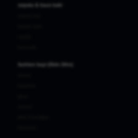
Beauty Barn
sepatu & kaus kaki
Bio Oil
sepatu bayi
Biolane
sepatu anak
Bite Fighters
sandal
Bizzi Growin
kaus kaki
Blackmores
fashion bayi (0bln-3thn)
Blooming Marvellous
atasan
Bonnels
bawahan
Bravado
gaun
Bruder
setelan
Brush Baby
jaket & kardigan
Buds Organics
aksesoris
Bugaboo