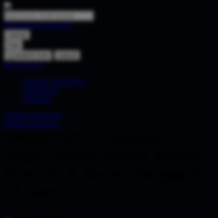
O
Oh Ma Grain
Pencarian Lanjutan
cancel
Okiedog
Cari
cancel
P
Akun Saya
Peachy
Masuk / buat akun
buat akun
Phil & Ted's
Bantuan
Philips Avent
Daftar Keinginan
Pigeon
Keranjang Saya
DINASTOTO: Layanan
Playgro
Togel Online Akses Mobile
Poled Global
Smooth & Server Tangguh
Ponycycle
24 Jam
Puma
Pureats
Serendah
10.000