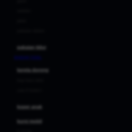
gaun
Dae Organics
setelan
Docare
jaket
Doona
pakaian dalam
Down To Earth
Drew
pakaian tidur
Dr. Brown's
BANDAR TOGEL
E
kereta dorong
ELC
bayi baru lahir
Ergobaby
usia 6 bulan+
Expert Care
koper anak
Ezyroller
kursi mobil
F
0-13 Kg