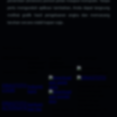
peramban (browser) ponsel pintar maupun komputer. Tanpa
perlu mengunduh aplikasi tambahan, Anda dapat langsung
melihat grafik hasil pengeluaran angka dan memasang
taruhan secara stabil kapan saja.
Back to top
DINASTOTO
butuh
unduh
we accept
bantuan?
aplikasi
hubungi
DINASTOTO
kami
DINASTOTO
DINASTOTO
Direktorat Jenderal
hubungi
LOGIN
Perlindungan
kami
Konsumen dan
Tertib Niaga
DINASTOTO
bantuan
Kementerian
ALTERNATIF
dan faq
Perdagangan RI
ikuti kami di
WhatsApp: +62 123
media sosial