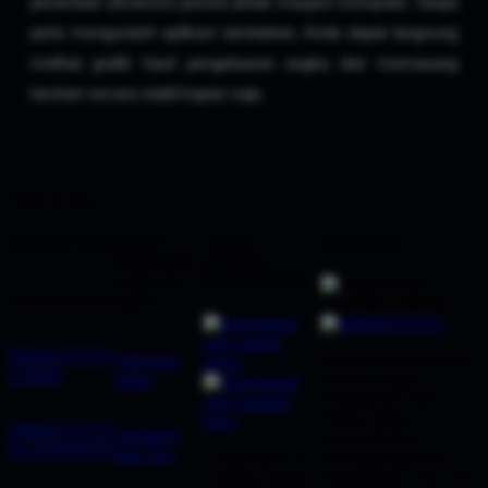
peramban (browser) ponsel pintar maupun komputer. Tanpa
perlu mengunduh aplikasi tambahan, Anda dapat langsung
melihat grafik hasil pengeluaran angka dan memasang
taruhan secara stabil kapan saja.
Back to top
DINASTOTO
butuh
unduh
we accept
bantuan?
aplikasi
hubungi
DINASTOTO
kami
DINASTOTO
DINASTOTO
Direktorat Jenderal
hubungi
LOGIN
Perlindungan
kami
Konsumen dan
Tertib Niaga
DINASTOTO
bantuan
Kementerian
ALTERNATIF
dan faq
Perdagangan RI
ikuti kami di
WhatsApp: +62 123
media sosial