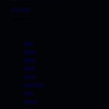
SITUS TOGEL
Brand A-Z
A
Addo
Adidas
Airfree
Alamii
Amara
Aqua Scale
Asics
Aveeno