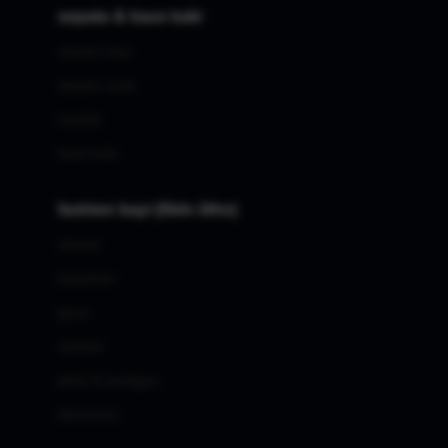
Beauty Barn
sepatu & kaus kaki
Bio Oil
sepatu bayi
Biolane
sepatu anak
Bite Fighters
sandal
Bizzi Growin
kaus kaki
Blackmores
fashion bayi (0bln-3thn)
Blooming Marvellous
atasan
Bonnels
bawahan
Bravado
gaun
Bruder
setelan
Brush Baby
jaket & kardigan
Buds Organics
aksesoris
Bugaboo