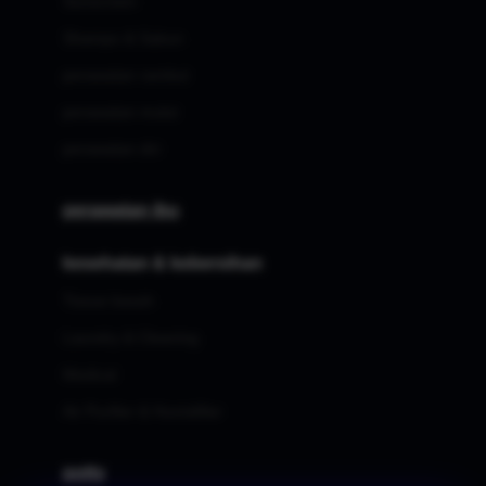
Sunscreen
London Taxi
Shampo & Sabun
Love To Dream
perawatan rambut
M
perawatan mulut
Magformers
perawatan diri
Mama's Choice
perawatan ibu
Mamas&Papas
Mamaway
kesehatan & kebersihan
Maxi Cosi
Tissue basah
Megabloks
Laundry & Cleaning
Micro
Medical
MiDeer
Air Purifier & Humidifier
Mimi & Lula
potty
Mini Monkey