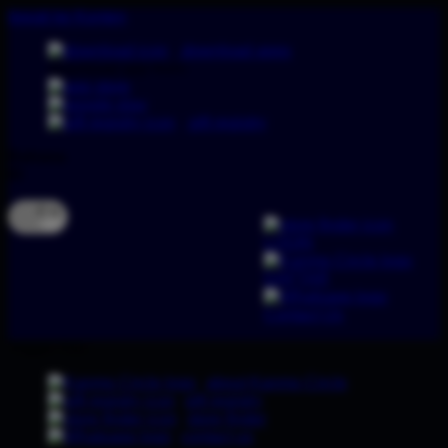
lewati ke Konten
download apps
download app from:
gift registry
Bahasa
ID
LOGIN
DAFTAR
Contact Us
Toggle Nav
about Kanmo Circle
gift registry
store finder
contact us