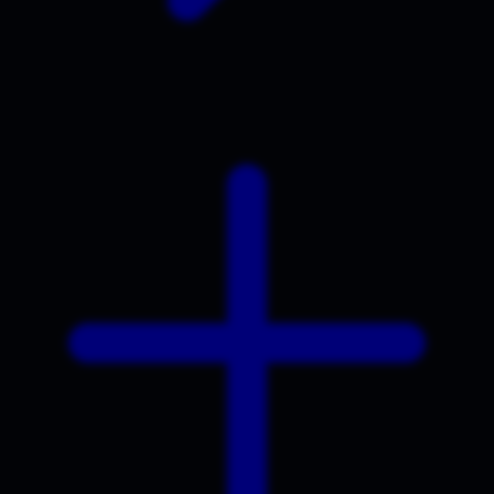
Xootz
Y
Yamatoya
Z
Zaxy
Zoggs
0-9
4Moms
59S