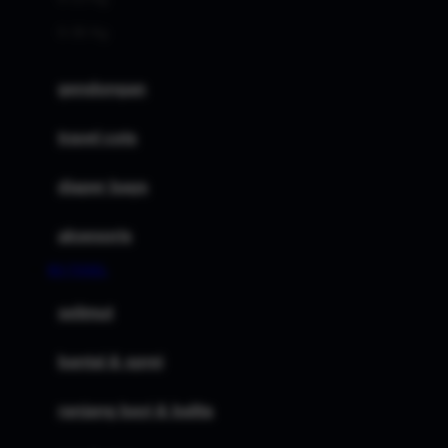
Felt So Sweet
0-36 Kg
Fisher Price
Flipper
gendongan
Friends Of Sally
travel cots
G
Gb
diaper bags
Geko
aksesoris
Graco
BO TOGEL
Gund
selimut
H
bantal & sprei
Habbie
Haenim
ranjang bayi & balita
Happy Horse