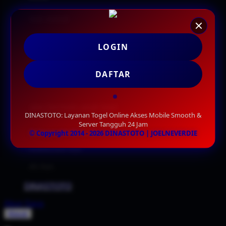
Moby
bak mandi
Momami
handuk
LOGIN
Mothercare
TOGEL LOGIN
Mustela
DAFTAR
My Buddy Tag
ayunan dan walker bayi
My K
alas bermain anak bayi
DINASTOTO: Layanan Togel Online Akses Mobile Smooth &
N
Server Tangguh 24 Jam
mainan anak bayi
© Copyright 2014 - 2026 DINASTOTO | JOELNEVERDIE
Naif
mothercare toys
Nike
elc toys
Nordic Natural
DINASTOTO
Nuby
Akun Saya
Nuna
Masuk
Cari