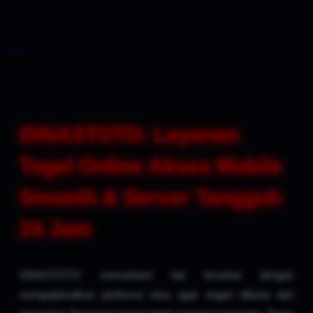
Share product:
DINASTOTO: Layanan
Togel Online Akses Mobile
Smooth & Server Tangguh
24 Jam
DINASTOTO memahami hal tersebut dengan
mengoptimalkan performa situs agar ringan dibuka dari