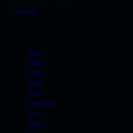
SITUS TOGEL
Brand A-Z
A
Addo
Adidas
Airfree
Alamii
Amara
Aqua Scale
Asics
Aveeno