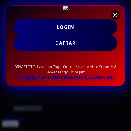
Moby
bak mandi
Momami
handuk
LOGIN
Mothercare
TOGEL LOGIN
Mustela
DAFTAR
My Buddy Tag
ayunan dan walker bayi
My K
alas bermain anak bayi
DINASTOTO: Layanan Togel Online Akses Mobile Smooth &
N
Server Tangguh 24 Jam
mainan anak bayi
© Copyright 2014 - 2026 DINASTOTO | JOELNEVERDIE
Naif
mothercare toys
Nike
elc toys
Nordic Natural
DINASTOTO
Nuby
Akun Saya
Nuna
Masuk
Cari