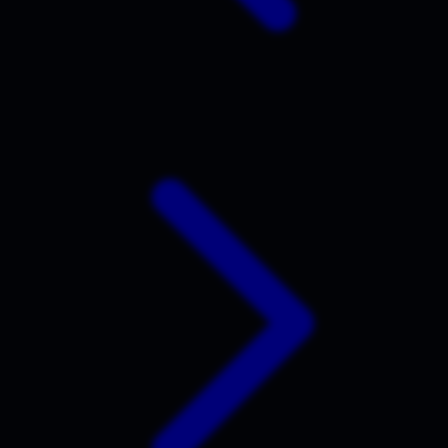
Twistshake
TY Toys
U
V
Veja
Vitaflow
Vtech
W
Waterland
Wellness
X