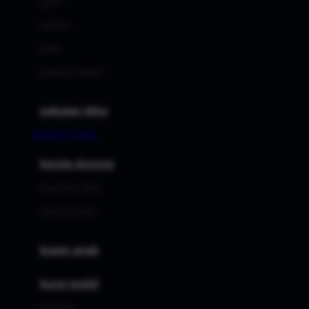
gaun
Dae Organics
setelan
Docare
jaket
Doona
pakaian dalam
Down To Earth
Drew
pakaian tidur
Dr. Brown's
BANDAR TOGEL
E
kereta dorong
ELC
bayi baru lahir
Ergobaby
usia 6 bulan+
Expert Care
koper anak
Ezyroller
kursi mobil
F
0-13 Kg