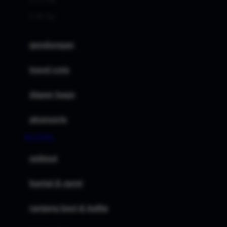
Felt So Sweet
0-36 Kg
Fisher Price
Flipper
gendongan
Friends Of Sally
travel cots
G
Gb
diaper bags
Geko
aksesoris
Graco
BO TOGEL
Gund
selimut
H
bantal & sprei
Habbie
Haenim
ranjang bayi & balita
Happy Horse