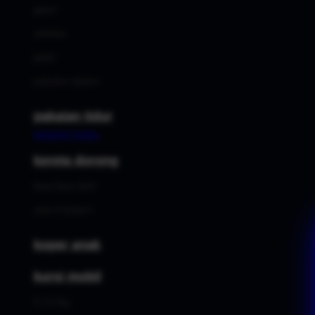
gaun
setelan
jaket
pakaian dalam
pakaian tidur
BANDAR TOGEL
kereta dorong
bayi baru lahir
usia 6 bulan+
koper anak
kursi mobil
0-13 Kg