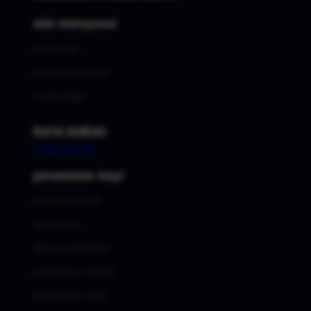
alat menyusui
pompa asi
penyimpanan asi
cooler bags
kursi makan
TOGEL ONLINE
perawatan bayi
perawatan kulit
Sunscreen
Shampo & Sabun
perawatan rambut
perawatan mulut