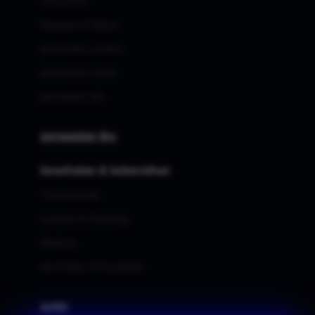
Sunscreen
London Taxi
Shampo & Sabun
Love To Dream
perawatan rambut
M
perawatan mulut
Magformers
perawatan diri
Mama's Choice
perawatan ibu
Mamas&Papas
Mamaway
kesehatan & kebersihan
Maxi Cosi
Tissue basah
Megabloks
Laundry & Cleaning
Micro
Medical
MiDeer
Air Purifier & Humidifier
Mimi & Lula
potty
Mini Monkey