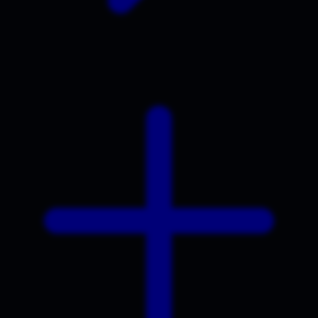
Xootz
Y
Yamatoya
Z
Zaxy
Zoggs
0-9
4Moms
59S