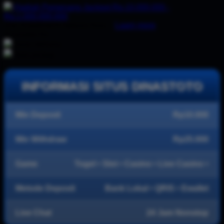
Hadiah Pemenang Jackpot
Rp.10.000.000
-
Q
Rp.1.000.000.000
Use Installment Options from
.
Laarn more
QV Baby
Available for :
home delivery
R
store pickup
Real Shades
INFORMASI SITUS DINASTOTO
Red Castle
Ribbon Madness
Min Deposit
Rp10.000
S
Min Withdraw
Rp25.000
Sebamed
Silver Cross
Game
Togel • Slot • Casino • Live Casino •
Simply Idea
Metode Deposit
Bank Lokal • QRIS • Ewallet
Skip Hop
Spectra
Live Chat
24 Jam Nonstop