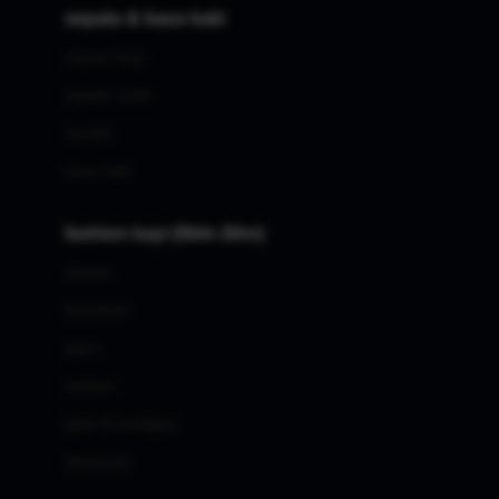
Beauty Barn
sepatu & kaus kaki
Bio Oil
sepatu bayi
Biolane
sepatu anak
Bite Fighters
sandal
Bizzi Growin
kaus kaki
Blackmores
fashion bayi (0bln-3thn)
Blooming Marvellous
atasan
Bonnels
bawahan
Bravado
gaun
Bruder
setelan
Brush Baby
jaket & kardigan
Buds Organics
aksesoris
Bugaboo