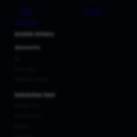
Asics
Aveeno
SITUS TOTO
produk terbaru
aksesoris
tas
kacamata
aksesoris rambut
kebutuhan bayi
pakaian tidur
set & terusan
piyama
bodysuits