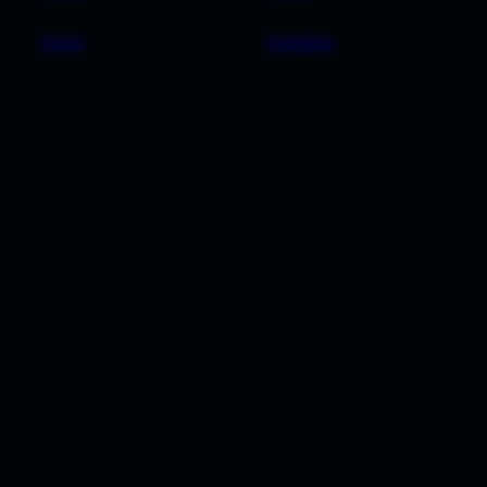
Awan
Azetabio