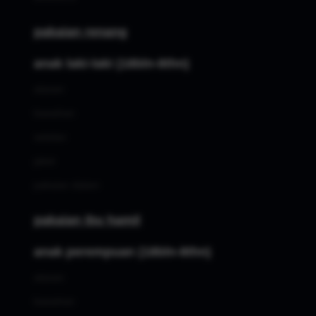
pakaian renang
anak laki-laki (18bln-8thn)
atasan
bawahan
setelan
jaket
pakaian dalam
pakaian ibu hamil
anak perempuan (18bln-8thn)
atasan
bawahan