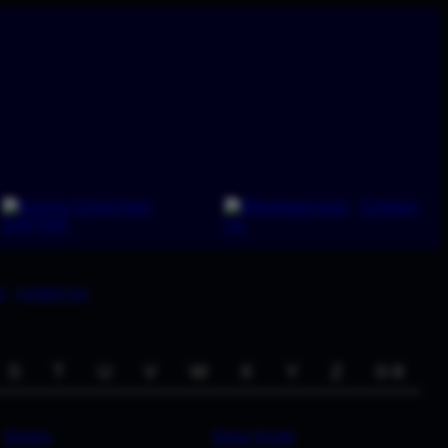
Contact
DAFTAR
Us
contact us
S
T
U
V
W
X
Y
Z
0-9
Amara
Aqua Scale