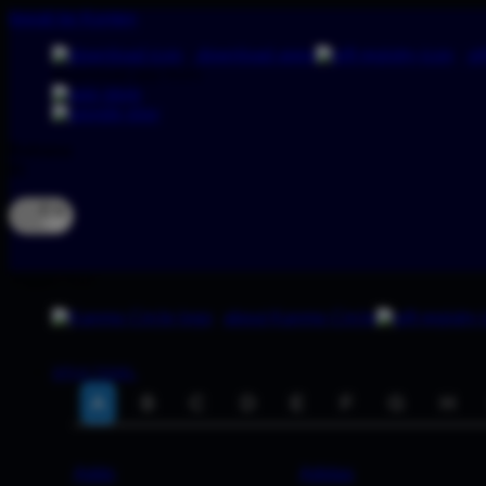
lewati ke Konten
download apps
gif
download app from:
Bahasa
ID
Toggle Nav
about Kanmo Circle
SITUS TOGEL
A
B
C
D
E
F
G
H
Addo
Adidas