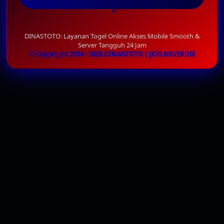
DINASTOTO: Layanan Togel Online Akses Mobile Smooth &
Server Tangguh 24 Jam
© Copyright 2014 - 2026 DINASTOTO | JOELNEVERDIE