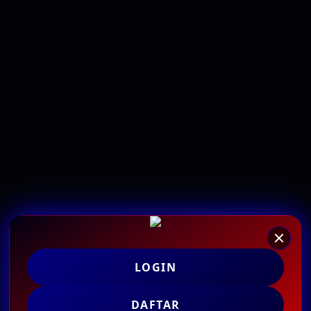
LOGIN
DAFTAR