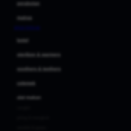
perabotan
Happy Tummy
Hauck
matras
Havaianas
SITUS TOTO 4D
Hegen
botol
Hot Wheels
sterilizer & warmers
Hybrid
I
soothers & teethers
Inlacta DHA
celemek
Interlac
alat makan
Ivenet
cangkir
J
piring & mangkuk
Jack N Jill
sendok & garpu