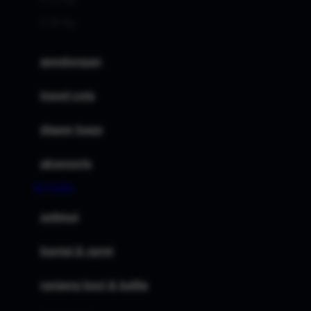
Felt So Sweet
0-36 Kg
Fisher Price
Flipper
gendongan
Friends Of Sally
travel cots
G
Gb
diaper bags
Geko
aksesoris
Graco
BO TOGEL
Gund
selimut
H
bantal & sprei
Habbie
Haenim
ranjang bayi & balita
Happy Horse