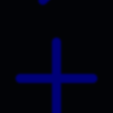
Xootz
Y
Yamatoya
Z
Zaxy
Zoggs
0-9
4Moms
59S