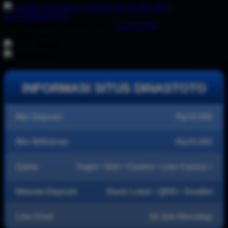
Hadiah Pemenang Jackpot
Rp.10.000.000
-
Q
Rp.1.000.000.000
Use Installment Options from
.
Laarn more
QV Baby
Available for :
home delivery
R
store pickup
Real Shades
INFORMASI SITUS DINASTOTO
Red Castle
Ribbon Madness
Min Deposit
Rp10.000
S
Min Withdraw
Rp25.000
Sebamed
Silver Cross
Game
Togel • Slot • Casino • Live Casino •
Simply Idea
Metode Deposit
Bank Lokal • QRIS • Ewallet
Skip Hop
Spectra
Live Chat
24 Jam Nonstop