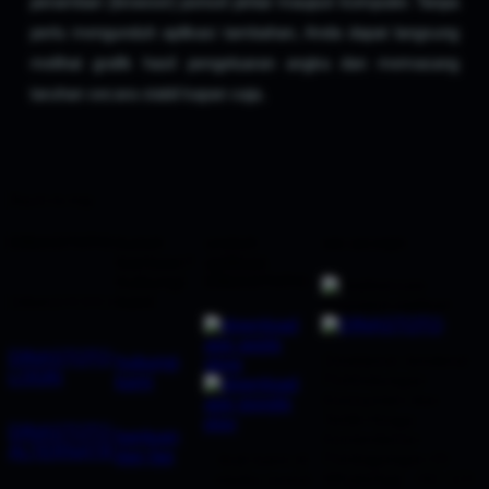
peramban (browser) ponsel pintar maupun komputer. Tanpa
perlu mengunduh aplikasi tambahan, Anda dapat langsung
melihat grafik hasil pengeluaran angka dan memasang
taruhan secara stabil kapan saja.
Back to top
DINASTOTO
butuh
unduh
we accept
bantuan?
aplikasi
hubungi
DINASTOTO
kami
DINASTOTO
DINASTOTO
Direktorat Jenderal
hubungi
LOGIN
Perlindungan
kami
Konsumen dan
Tertib Niaga
DINASTOTO
bantuan
Kementerian
ALTERNATIF
dan faq
Perdagangan RI
ikuti kami di
WhatsApp: +62 123
media sosial