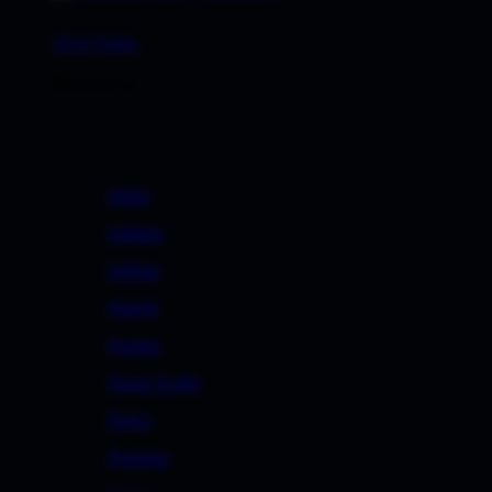
SITUS TOGEL
Brand A-Z
A
Addo
Adidas
Airfree
Alamii
Amara
Aqua Scale
Asics
Aveeno