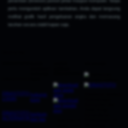
peramban (browser) ponsel pintar maupun komputer. Tanpa
perlu mengunduh aplikasi tambahan, Anda dapat langsung
melihat grafik hasil pengeluaran angka dan memasang
taruhan secara stabil kapan saja.
Back to top
DINASTOTO
butuh
unduh
we accept
bantuan?
aplikasi
hubungi
DINASTOTO
kami
DINASTOTO
DINASTOTO
Direktorat Jenderal
hubungi
LOGIN
Perlindungan
kami
Konsumen dan
Tertib Niaga
DINASTOTO
bantuan
Kementerian
ALTERNATIF
dan faq
Perdagangan RI
ikuti kami di
WhatsApp: +62 123
media sosial