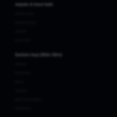
Beauty Barn
sepatu & kaus kaki
Bio Oil
sepatu bayi
Biolane
sepatu anak
Bite Fighters
sandal
Bizzi Growin
kaus kaki
Blackmores
fashion bayi (0bln-3thn)
Blooming Marvellous
atasan
Bonnels
bawahan
Bravado
gaun
Bruder
setelan
Brush Baby
jaket & kardigan
Buds Organics
aksesoris
Bugaboo