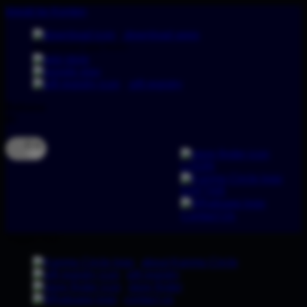
lewati ke Konten
download apps
download app from:
gift registry
Bahasa
ID
LOGIN
DAFTAR
Contact Us
Toggle Nav
about Kanmo Circle
gift registry
store finder
contact us