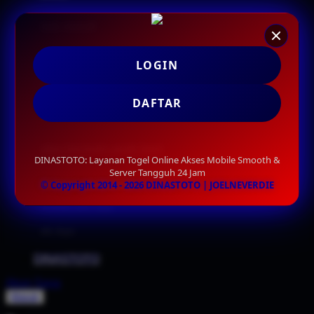
Moby
bak mandi
Momami
handuk
LOGIN
Mothercare
TOGEL LOGIN
Mustela
DAFTAR
My Buddy Tag
ayunan dan walker bayi
My K
alas bermain anak bayi
DINASTOTO: Layanan Togel Online Akses Mobile Smooth &
N
Server Tangguh 24 Jam
mainan anak bayi
© Copyright 2014 - 2026 DINASTOTO | JOELNEVERDIE
Naif
mothercare toys
Nike
elc toys
Nordic Natural
DINASTOTO
Nuby
Akun Saya
Nuna
Masuk
Cari