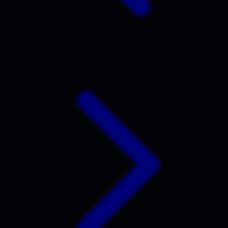
Twistshake
TY Toys
U
V
Veja
Vitaflow
Vtech
W
Waterland
Wellness
X