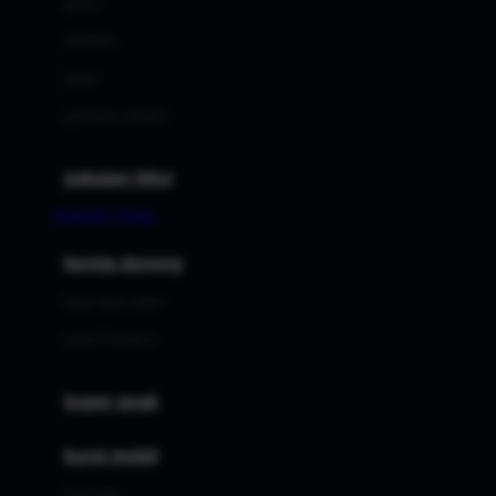
gaun
Dae Organics
setelan
Docare
jaket
Doona
pakaian dalam
Down To Earth
Drew
pakaian tidur
Dr. Brown's
BANDAR TOGEL
E
kereta dorong
ELC
bayi baru lahir
Ergobaby
usia 6 bulan+
Expert Care
koper anak
Ezyroller
kursi mobil
F
0-13 Kg