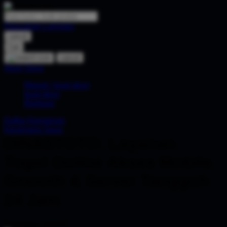
O
Oh Ma Grain
Pencarian Lanjutan
cancel
Okiedog
Cari
cancel
P
Akun Saya
Peachy
Masuk / buat akun
buat akun
Phil & Ted's
Bantuan
Philips Avent
Daftar Keinginan
Pigeon
Keranjang Saya
DINASTOTO: Layanan
Playgro
Togel Online Akses Mobile
Poled Global
Smooth & Server Tangguh
Ponycycle
24 Jam
Puma
Pureats
Serendah
10.000