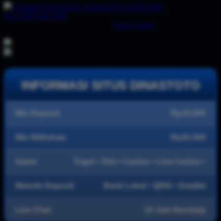
Hadiah Pemenang Jackpot
Rp.10.000.000
-
Q
Rp.1.000.000.000
Use Installment Options from
.
Laarn more
QV Baby
Available for :
home delivery
R
store pickup
Real Shades
INFORMASI SITUS DINASTOTO
Red Castle
Ribbon Madness
Min Deposit
Rp10.000
S
Min Withdraw
Rp25.000
Sebamed
Silver Cross
Game
Togel • Slot • Casino • Live Casino •
Simply Idea
Metode Deposit
Bank Lokal • QRIS • Ewallet
Skip Hop
Spectra
Live Chat
24 Jam Nonstop