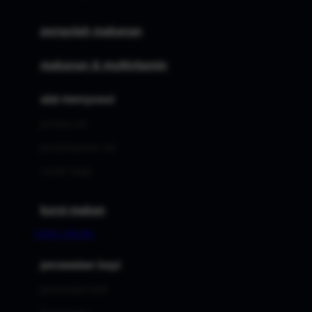
Joie
Joolz
pengolah makanan
Jujube
makanan & multivitamin
K
alat menyusui
Kiddycuts
pompa asi
Kumon
penyimpanan asi
L
cooler bags
Leapfrog
Leclerc
kursi makan
Lee Vierra
TOGEL ONLINE
Lillebaby
perawatan bayi
Little Bird Told Me
perawatan kulit
Little Miss Janis