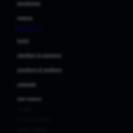
perabotan
Happy Tummy
Hauck
matras
Havaianas
SITUS TOTO 4D
Hegen
botol
Hot Wheels
sterilizer & warmers
Hybrid
I
soothers & teethers
Inlacta DHA
celemek
Interlac
alat makan
Ivenet
cangkir
J
piring & mangkuk
Jack N Jill
sendok & garpu