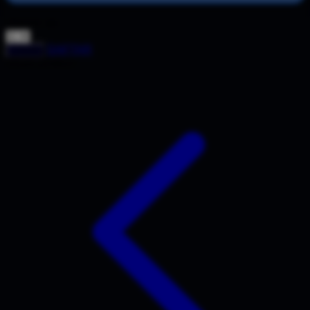
Squishmallows
choose qty
Starbooks
DAFTAR
Stick-O
LOGIN
Share product:
Stokke
Sudocrem
Sumimo
Sunnylife
Sun-Staches
Swimava
T
Tommee Tippee
Trunki
Tutti Bambini