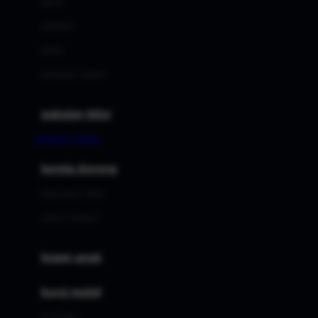
gaun
Dae Organics
setelan
Docare
jaket
Doona
pakaian dalam
Down To Earth
Drew
pakaian tidur
Dr. Brown's
BANDAR TOGEL
E
kereta dorong
ELC
bayi baru lahir
Ergobaby
usia 6 bulan+
Expert Care
koper anak
Ezyroller
kursi mobil
F
0-13 Kg