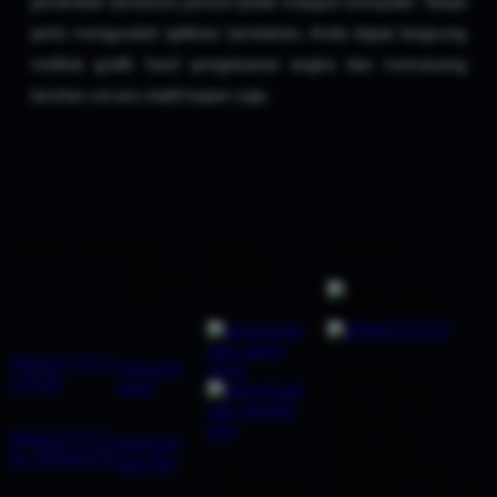
peramban (browser) ponsel pintar maupun komputer. Tanpa
perlu mengunduh aplikasi tambahan, Anda dapat langsung
melihat grafik hasil pengeluaran angka dan memasang
taruhan secara stabil kapan saja.
Back to top
DINASTOTO
butuh
unduh
we accept
bantuan?
aplikasi
hubungi
DINASTOTO
kami
DINASTOTO
DINASTOTO
Direktorat Jenderal
hubungi
LOGIN
Perlindungan
kami
Konsumen dan
Tertib Niaga
DINASTOTO
bantuan
Kementerian
ALTERNATIF
dan faq
Perdagangan RI
ikuti kami di
WhatsApp: +62 123
media sosial