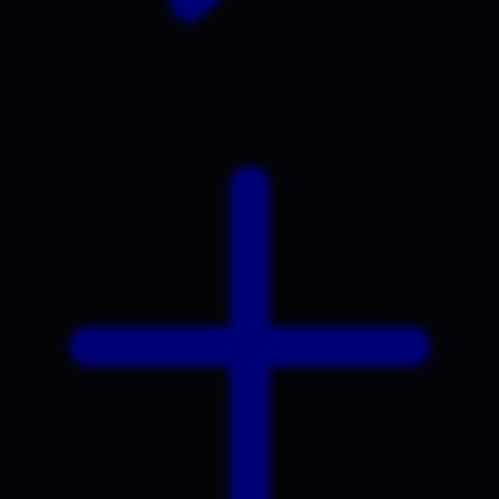
Xootz
Y
Yamatoya
Z
Zaxy
Zoggs
0-9
4Moms
59S