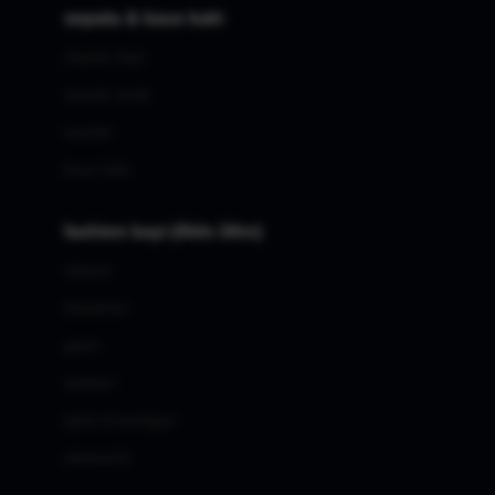
Beauty Barn
sepatu & kaus kaki
Bio Oil
sepatu bayi
Biolane
sepatu anak
Bite Fighters
sandal
Bizzi Growin
kaus kaki
Blackmores
fashion bayi (0bln-3thn)
Blooming Marvellous
atasan
Bonnels
bawahan
Bravado
gaun
Bruder
setelan
Brush Baby
jaket & kardigan
Buds Organics
aksesoris
Bugaboo