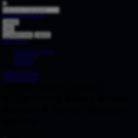
O
Oh Ma Grain
Pencarian Lanjutan
cancel
Okiedog
Cari
cancel
P
Akun Saya
Peachy
Masuk / buat akun
buat akun
Phil & Ted's
Bantuan
Philips Avent
Daftar Keinginan
Pigeon
Keranjang Saya
DINASTOTO: Layanan
Playgro
Togel Online Akses Mobile
Poled Global
Smooth & Server Tangguh
Ponycycle
24 Jam
Puma
Pureats
Serendah
10.000