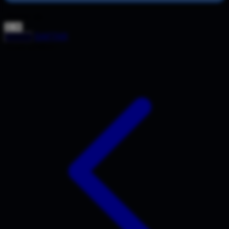
Squishmallows
choose qty
Starbooks
DAFTAR
Stick-O
LOGIN
Share product:
Stokke
Sudocrem
Sumimo
Sunnylife
Sun-Staches
Swimava
T
Tommee Tippee
Trunki
Tutti Bambini