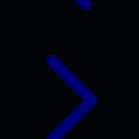
Twistshake
TY Toys
U
V
Veja
Vitaflow
Vtech
W
Waterland
Wellness
X