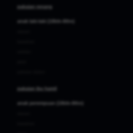
Buggygear
pakaian renang
Bumkins
anak laki-laki (18bln-8thn)
C
atasan
Cetaphil
bawahan
Chicco
setelan
Childlife
jaket
Clevamama
pakaian dalam
Cocolatte
Cottonseeds
pakaian ibu hamil
Cozy N Safe
anak perempuan (18bln-8thn)
Crane
atasan
Cybex
bawahan
D