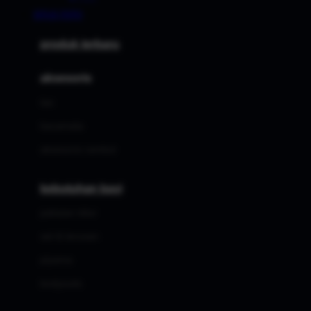
Awan
SITUS TOTO
Azetabio
produk terbaru
B
aksesoris
Baabaasheepz
tas
Babiators
kacamata
Baby Dove
aksesoris rambut
Baby Jogger
Baby Rovega
kebutuhan bayi
Babybee
pakaian tidur
Banana Boat
set & terusan
Banz
piyama
Barbie
bodysuits
Beaba