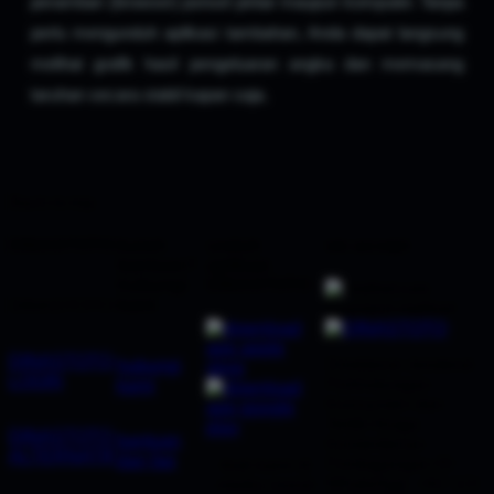
peramban (browser) ponsel pintar maupun komputer. Tanpa
perlu mengunduh aplikasi tambahan, Anda dapat langsung
melihat grafik hasil pengeluaran angka dan memasang
taruhan secara stabil kapan saja.
Back to top
DINASTOTO
butuh
unduh
we accept
bantuan?
aplikasi
hubungi
DINASTOTO
kami
DINASTOTO
DINASTOTO
Direktorat Jenderal
hubungi
LOGIN
Perlindungan
kami
Konsumen dan
Tertib Niaga
DINASTOTO
bantuan
Kementerian
ALTERNATIF
dan faq
Perdagangan RI
ikuti kami di
WhatsApp: +62 123
media sosial