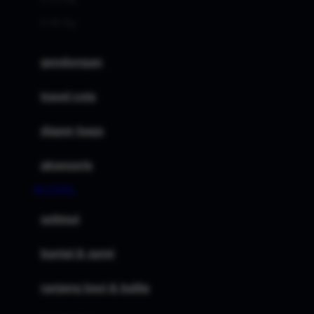
Felt So Sweet
0-36 Kg
Fisher Price
Flipper
gendongan
Friends Of Sally
travel cots
G
Gb
diaper bags
Geko
aksesoris
Graco
BO TOGEL
Gund
selimut
H
bantal & sprei
Habbie
Haenim
ranjang bayi & balita
Happy Horse