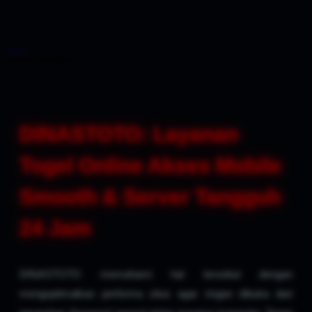
Share product:
DINASTOTO: Layanan
Togel Online Akses Mobile
Smooth & Server Tangguh
24 Jam
DINASTOTO memahami hal tersebut dengan
mengoptimalkan performa situs agar ringan dibuka dari