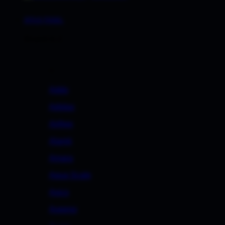
SITUS TOGEL
Brand A-Z
A
Addo
Adidas
Airfree
Alamii
Amara
Aqua Scale
Asics
Aveeno