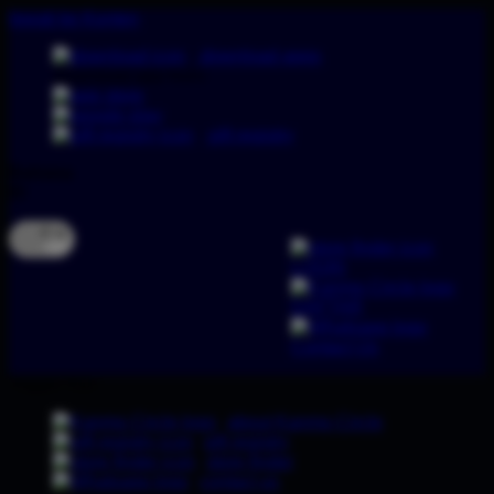
lewati ke Konten
download apps
download app from:
gift registry
Bahasa
ID
LOGIN
DAFTAR
Contact Us
Toggle Nav
about Kanmo Circle
gift registry
store finder
contact us