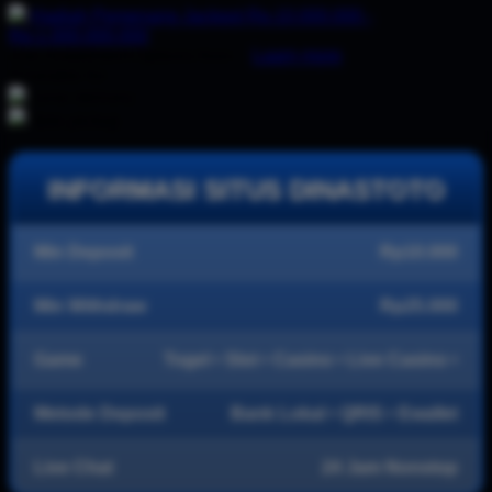
Hadiah Pemenang Jackpot
Rp.10.000.000
-
Q
Rp.1.000.000.000
Use Installment Options from
.
Laarn more
QV Baby
Available for :
home delivery
R
store pickup
Real Shades
INFORMASI SITUS DINASTOTO
Red Castle
Ribbon Madness
Min Deposit
Rp10.000
S
Min Withdraw
Rp25.000
Sebamed
Silver Cross
Game
Togel • Slot • Casino • Live Casino •
Simply Idea
Metode Deposit
Bank Lokal • QRIS • Ewallet
Skip Hop
Spectra
Live Chat
24 Jam Nonstop