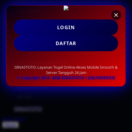
Moby
bak mandi
Momami
handuk
LOGIN
Mothercare
TOGEL LOGIN
Mustela
DAFTAR
My Buddy Tag
ayunan dan walker bayi
My K
alas bermain anak bayi
DINASTOTO: Layanan Togel Online Akses Mobile Smooth &
N
Server Tangguh 24 Jam
mainan anak bayi
© Copyright 2014 - 2026 DINASTOTO | JOELNEVERDIE
Naif
mothercare toys
Nike
elc toys
Nordic Natural
DINASTOTO
Nuby
Akun Saya
Nuna
Masuk
Cari