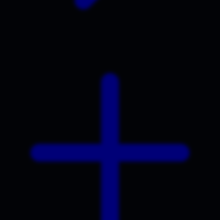
Xootz
Y
Yamatoya
Z
Zaxy
Zoggs
0-9
4Moms
59S