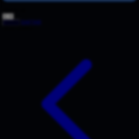
Squishmallows
choose qty
Starbooks
DAFTAR
Stick-O
LOGIN
Share product:
Stokke
Sudocrem
Sumimo
Sunnylife
Sun-Staches
Swimava
T
Tommee Tippee
Trunki
Tutti Bambini