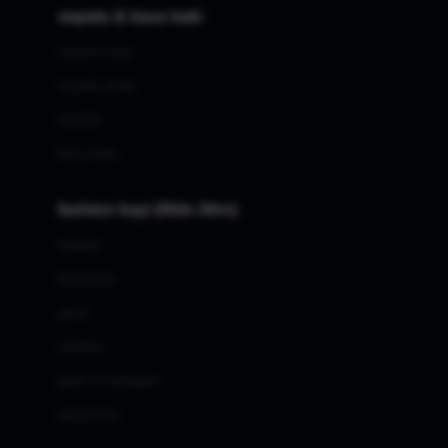
Beauty Barn
sepatu & kaus kaki
Bio Oil
sepatu bayi
Biolane
sepatu anak
Bite Fighters
sandal
Bizzi Growin
kaus kaki
Blackmores
fashion bayi (0bln-3thn)
Blooming Marvellous
atasan
Bonnels
bawahan
Bravado
gaun
Bruder
setelan
Brush Baby
jaket & kardigan
Buds Organics
aksesoris
Bugaboo