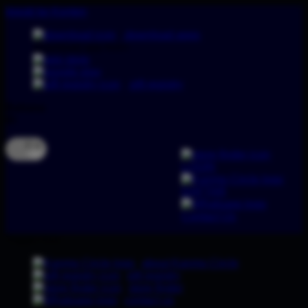
lewati ke Konten
download apps
download app from:
gift registry
Bahasa
ID
LOGIN
DAFTAR
Contact Us
Toggle Nav
about Kanmo Circle
gift registry
store finder
contact us