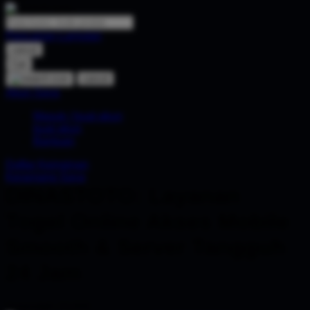
O
Oh Ma Grain
Pencarian Lanjutan
cancel
Okiedog
Cari
cancel
P
Akun Saya
Peachy
Masuk / buat akun
buat akun
Phil & Ted's
Bantuan
Philips Avent
Daftar Keinginan
Pigeon
Keranjang Saya
DINASTOTO: Layanan
Playgro
Togel Online Akses Mobile
Poled Global
Smooth & Server Tangguh
Ponycycle
24 Jam
Puma
Pureats
Serendah
10.000