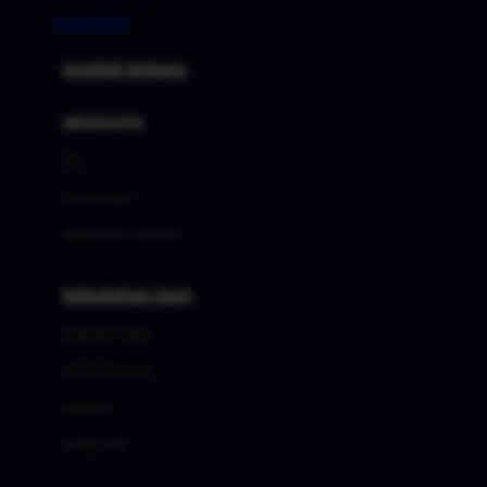
Awan
SITUS TOTO
Azetabio
produk terbaru
B
aksesoris
Baabaasheepz
tas
Babiators
kacamata
Baby Dove
aksesoris rambut
Baby Jogger
Baby Rovega
kebutuhan bayi
Babybee
pakaian tidur
Banana Boat
set & terusan
Banz
piyama
Barbie
bodysuits
Beaba