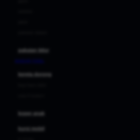
gaun
Dae Organics
setelan
Docare
jaket
Doona
pakaian dalam
Down To Earth
Drew
pakaian tidur
Dr. Brown's
BANDAR TOGEL
E
kereta dorong
ELC
bayi baru lahir
Ergobaby
usia 6 bulan+
Expert Care
koper anak
Ezyroller
kursi mobil
F
0-13 Kg