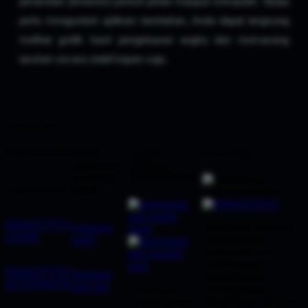
peramban (browser) ponsel pintar maupun komputer. Tanpa
perlu mengunduh aplikasi tambahan, Anda dapat langsung
melihat grafik hasil pengeluaran angka dan memasang
taruhan secara stabil kapan saja.
Back to top
DINASTOTO
butuh
unduh
we accept
bantuan?
aplikasi
hubungi
DINASTOTO
kami
DINASTOTO
DINASTOTO
Direktorat Jenderal
hubungi
LOGIN
Perlindungan
kami
Konsumen dan
Tertib Niaga
DINASTOTO
bantuan
Kementerian
ALTERNATIF
dan faq
Perdagangan RI
ikuti kami di
WhatsApp: +62 123
media sosial