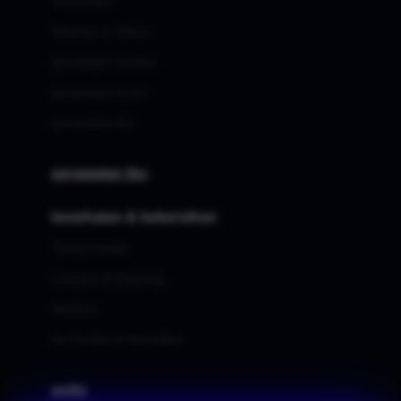
Sunscreen
London Taxi
Shampo & Sabun
Love To Dream
perawatan rambut
M
perawatan mulut
Magformers
perawatan diri
Mama's Choice
perawatan ibu
Mamas&Papas
Mamaway
kesehatan & kebersihan
Maxi Cosi
Tissue basah
Megabloks
Laundry & Cleaning
Micro
Medical
MiDeer
Air Purifier & Humidifier
Mimi & Lula
potty
Mini Monkey