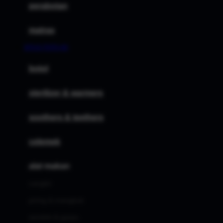
perabotan
Happy Tummy
Hauck
matras
Havaianas
SITUS TOTO 4D
Hegen
botol
Hot Wheels
sterilizer & warmers
Hybrid
I
soothers & teethers
Inlacta DHA
celemek
Interlac
alat makan
Ivenet
cangkir
J
piring & mangkuk
Jack N Jill
sendok & garpu