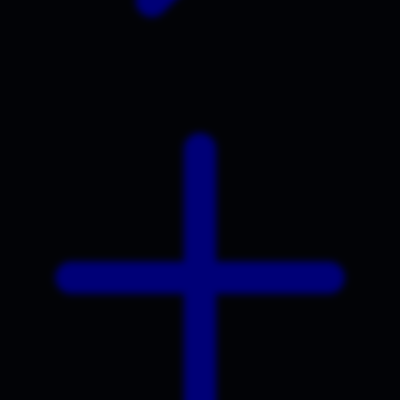
Xootz
Y
Yamatoya
Z
Zaxy
Zoggs
0-9
4Moms
59S