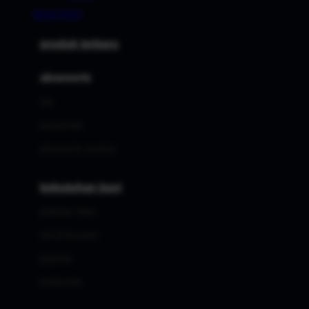
Awan
SITUS TOTO
Azetabio
produk terbaru
B
aksesoris
Baabaasheepz
tas
Babiators
kacamata
Baby Dove
aksesoris rambut
Baby Jogger
Baby Rovega
kebutuhan bayi
Babybee
pakaian tidur
Banana Boat
set & terusan
Banz
piyama
Barbie
bodysuits
Beaba