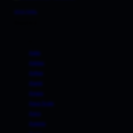
SITUS TOGEL
Brand A-Z
A
Addo
Adidas
Airfree
Alamii
Amara
Aqua Scale
Asics
Aveeno