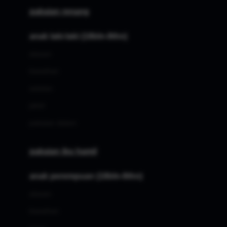
Buggygear
pakaian renang
Bumkins
anak laki-laki (18bln-8thn)
C
atasan
Cetaphil
bawahan
Chicco
setelan
Childlife
jaket
Clevamama
pakaian dalam
Cocolatte
Cottonseeds
pakaian ibu hamil
Cozy N Safe
anak perempuan (18bln-8thn)
Crane
atasan
Cybex
bawahan
D