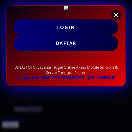
Moby
bak mandi
Momami
handuk
LOGIN
Mothercare
TOGEL LOGIN
Mustela
DAFTAR
My Buddy Tag
ayunan dan walker bayi
My K
alas bermain anak bayi
DINASTOTO: Layanan Togel Online Akses Mobile Smooth &
N
Server Tangguh 24 Jam
mainan anak bayi
© Copyright 2014 - 2026 DINASTOTO | JOELNEVERDIE
Naif
mothercare toys
Nike
elc toys
Nordic Natural
DINASTOTO
Nuby
Akun Saya
Nuna
Masuk
Cari