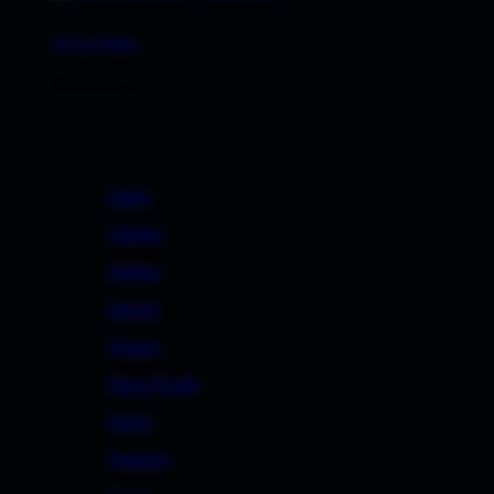
SITUS TOGEL
Brand A-Z
A
Addo
Adidas
Airfree
Alamii
Amara
Aqua Scale
Asics
Aveeno