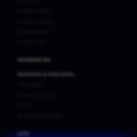
Sunscreen
London Taxi
Shampo & Sabun
Love To Dream
perawatan rambut
M
perawatan mulut
Magformers
perawatan diri
Mama's Choice
perawatan ibu
Mamas&Papas
Mamaway
kesehatan & kebersihan
Maxi Cosi
Tissue basah
Megabloks
Laundry & Cleaning
Micro
Medical
MiDeer
Air Purifier & Humidifier
Mimi & Lula
potty
Mini Monkey