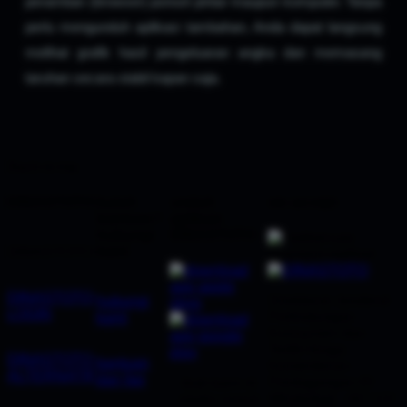
peramban (browser) ponsel pintar maupun komputer. Tanpa
perlu mengunduh aplikasi tambahan, Anda dapat langsung
melihat grafik hasil pengeluaran angka dan memasang
taruhan secara stabil kapan saja.
Back to top
DINASTOTO
butuh
unduh
we accept
bantuan?
aplikasi
hubungi
DINASTOTO
kami
DINASTOTO
DINASTOTO
Direktorat Jenderal
hubungi
LOGIN
Perlindungan
kami
Konsumen dan
Tertib Niaga
DINASTOTO
bantuan
Kementerian
ALTERNATIF
dan faq
Perdagangan RI
ikuti kami di
WhatsApp: +62 123
media sosial