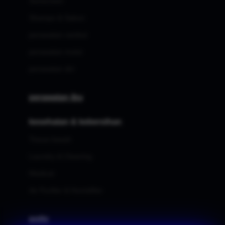
Sunscreen
London Taxi
Shampo & Sabun
Love To Dream
perawatan rambut
M
perawatan mulut
Magformers
perawatan diri
Mama's Choice
perawatan ibu
Mamas&Papas
Mamaway
kesehatan & kebersihan
Maxi Cosi
Tissue basah
Megabloks
Laundry & Cleaning
Micro
Medical
MiDeer
Air Purifier & Humidifier
Mimi & Lula
potty
Mini Monkey