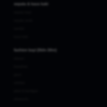
Beauty Barn
sepatu & kaus kaki
Bio Oil
sepatu bayi
Biolane
sepatu anak
Bite Fighters
sandal
Bizzi Growin
kaus kaki
Blackmores
fashion bayi (0bln-3thn)
Blooming Marvellous
atasan
Bonnels
bawahan
Bravado
gaun
Bruder
setelan
Brush Baby
jaket & kardigan
Buds Organics
aksesoris
Bugaboo