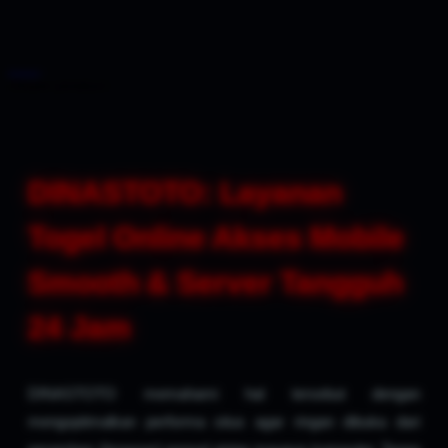
Share product:
DINASTOTO: Layanan
Togel Online Akses Mobile
Smooth & Server Tangguh
24 Jam
DINASTOTO memahami hal tersebut dengan
mengoptimalkan performa situs agar ringan dibuka dari