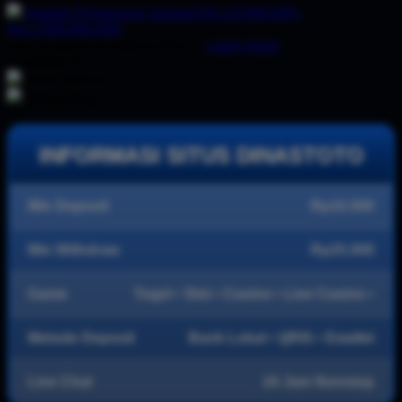
Hadiah Pemenang Jackpot
Rp.10.000.000
-
Q
Rp.1.000.000.000
Use Installment Options from
.
Laarn more
QV Baby
Available for :
home delivery
R
store pickup
Real Shades
INFORMASI SITUS DINASTOTO
Red Castle
Ribbon Madness
Min Deposit
Rp10.000
S
Min Withdraw
Rp25.000
Sebamed
Silver Cross
Game
Togel • Slot • Casino • Live Casino •
Simply Idea
Metode Deposit
Bank Lokal • QRIS • Ewallet
Skip Hop
Spectra
Live Chat
24 Jam Nonstop