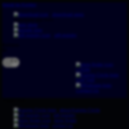
lewati ke Konten
download apps
download app from:
gift registry
Bahasa
ID
LOGIN
DAFTAR
Contact Us
Toggle Nav
about Kanmo Circle
gift registry
store finder
contact us