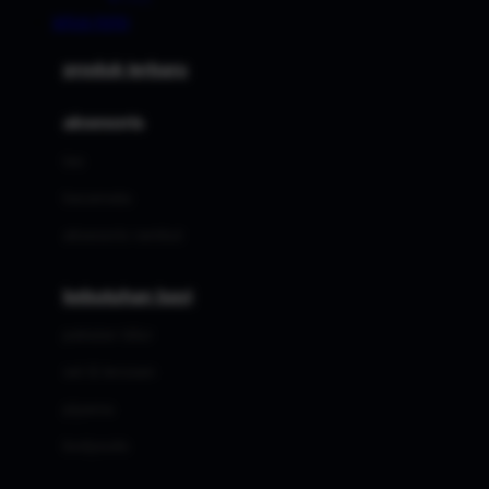
Awan
SITUS TOTO
Azetabio
produk terbaru
B
aksesoris
Baabaasheepz
tas
Babiators
kacamata
Baby Dove
aksesoris rambut
Baby Jogger
Baby Rovega
kebutuhan bayi
Babybee
pakaian tidur
Banana Boat
set & terusan
Banz
piyama
Barbie
bodysuits
Beaba