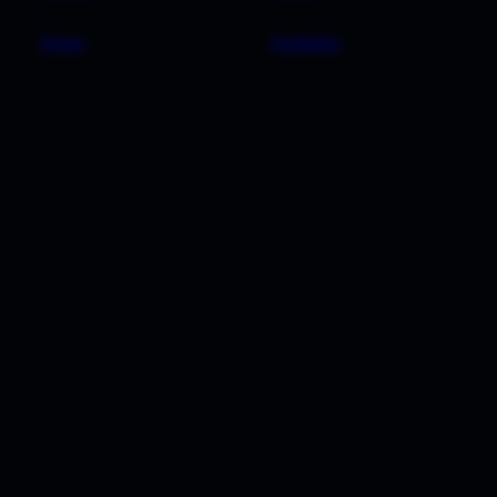
Awan
Azetabio