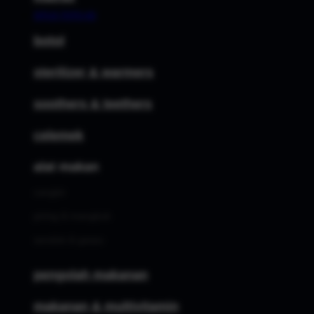
SITUS TOTO 4D
botol
sterilizer & warmers
soothers & teethers
celemek
alat makan
cangkir
piring & mangkuk
sendok & garpu
pengolah makanan
makanan & multivitamin