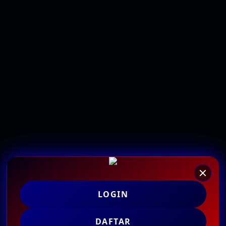
LOGIN
DAFTAR