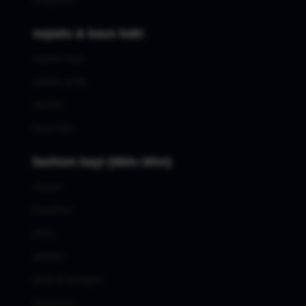
sepatu & kaus kaki
sepatu bayi
sepatu anak
sandal
kaus kaki
fashion bayi (0bln-3thn)
atasan
bawahan
gaun
setelan
jaket & kardigan
aksesoris