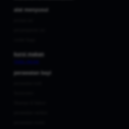
alat menyusui
pompa asi
penyimpanan asi
cooler bags
kursi makan
TOGEL ONLINE
perawatan bayi
perawatan kulit
Sunscreen
Shampo & Sabun
perawatan rambut
perawatan mulut