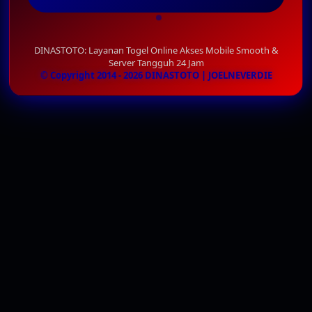
DINASTOTO: Layanan Togel Online Akses Mobile Smooth &
Server Tangguh 24 Jam
© Copyright 2014 - 2026 DINASTOTO | JOELNEVERDIE