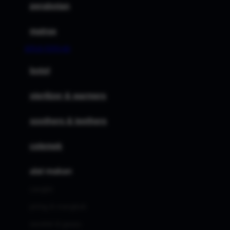
perabotan
Happy Tummy
Hauck
matras
Havaianas
SITUS TOTO 4D
Hegen
botol
Hot Wheels
sterilizer & warmers
Hybrid
I
soothers & teethers
Inlacta DHA
celemek
Interlac
alat makan
Ivenet
cangkir
J
piring & mangkuk
Jack N Jill
sendok & garpu