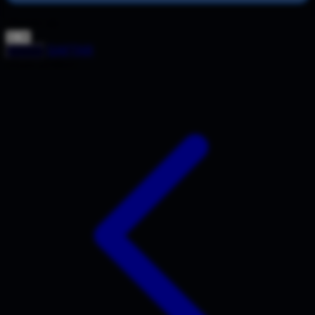
Squishmallows
choose qty
Starbooks
DAFTAR
Stick-O
LOGIN
Share product:
Stokke
Sudocrem
Sumimo
Sunnylife
Sun-Staches
Swimava
T
Tommee Tippee
Trunki
Tutti Bambini