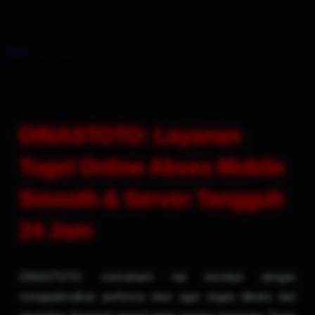
Share product:
DINASTOTO: Layanan
Togel Online Akses Mobile
Smooth & Server Tangguh
24 Jam
DINASTOTO memahami hal tersebut dengan
mengoptimalkan performa situs agar ringan dibuka dari