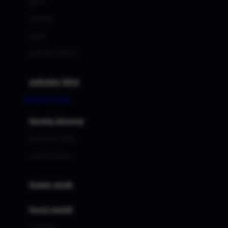
gaun
Dae Organics
setelan
Docare
jaket
Doona
pakaian dalam
Down To Earth
Drew
pakaian tidur
Dr. Brown's
BANDAR TOGEL
E
kereta dorong
ELC
bayi baru lahir
Ergobaby
usia 6 bulan+
Expert Care
koper anak
Ezyroller
kursi mobil
F
0-13 Kg