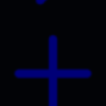
Xootz
Y
Yamatoya
Z
Zaxy
Zoggs
0-9
4Moms
59S