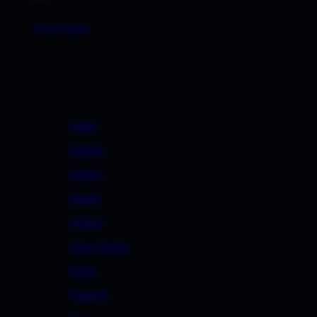
SITUS TOGEL
Brand A-Z
A
Addo
Adidas
Airfree
Alamii
Amara
Aqua Scale
Asics
Aveeno