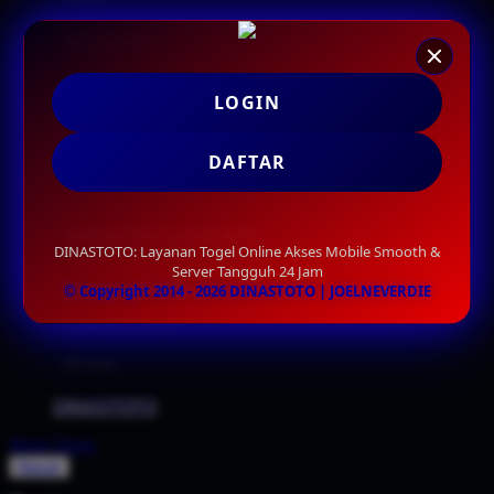
Moby
bak mandi
Momami
handuk
LOGIN
Mothercare
TOGEL LOGIN
Mustela
DAFTAR
My Buddy Tag
ayunan dan walker bayi
My K
alas bermain anak bayi
DINASTOTO: Layanan Togel Online Akses Mobile Smooth &
N
Server Tangguh 24 Jam
mainan anak bayi
© Copyright 2014 - 2026 DINASTOTO | JOELNEVERDIE
Naif
mothercare toys
Nike
elc toys
Nordic Natural
DINASTOTO
Nuby
Akun Saya
Nuna
Masuk
Cari