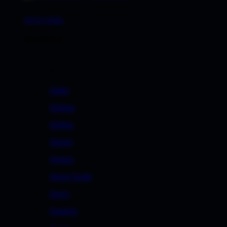
SITUS TOGEL
Brand A-Z
A
Addo
Adidas
Airfree
Alamii
Amara
Aqua Scale
Asics
Aveeno