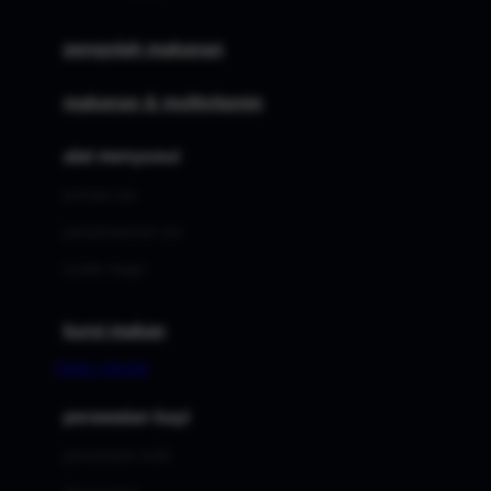
Joie
Joolz
pengolah makanan
Jujube
makanan & multivitamin
K
alat menyusui
Kiddycuts
pompa asi
Kumon
penyimpanan asi
L
cooler bags
Leapfrog
Leclerc
kursi makan
Lee Vierra
TOGEL ONLINE
Lillebaby
perawatan bayi
Little Bird Told Me
perawatan kulit
Little Miss Janis