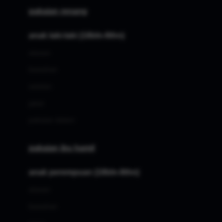
Buggygear
pakaian renang
Bumkins
anak laki-laki (18bln-8thn)
C
atasan
Cetaphil
bawahan
Chicco
setelan
Childlife
jaket
Clevamama
pakaian dalam
Cocolatte
Cottonseeds
pakaian ibu hamil
Cozy N Safe
anak perempuan (18bln-8thn)
Crane
atasan
Cybex
bawahan
D