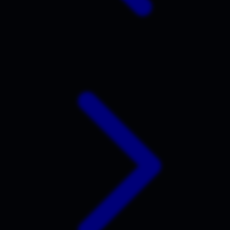
Twistshake
TY Toys
U
V
Veja
Vitaflow
Vtech
W
Waterland
Wellness
X