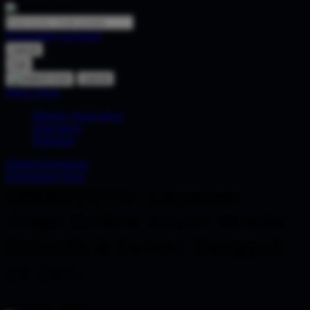
O
Oh Ma Grain
Pencarian Lanjutan
cancel
Okiedog
Cari
cancel
P
Akun Saya
Peachy
Masuk / buat akun
buat akun
Phil & Ted's
Bantuan
Philips Avent
Daftar Keinginan
Pigeon
Keranjang Saya
DINASTOTO: Layanan
Playgro
Togel Online Akses Mobile
Poled Global
Smooth & Server Tangguh
Ponycycle
24 Jam
Puma
Pureats
Serendah
10.000