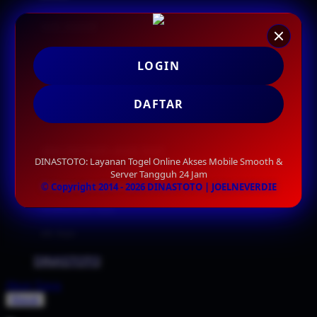
Moby
bak mandi
Momami
handuk
LOGIN
Mothercare
TOGEL LOGIN
Mustela
DAFTAR
My Buddy Tag
ayunan dan walker bayi
My K
alas bermain anak bayi
DINASTOTO: Layanan Togel Online Akses Mobile Smooth &
N
Server Tangguh 24 Jam
mainan anak bayi
© Copyright 2014 - 2026 DINASTOTO | JOELNEVERDIE
Naif
mothercare toys
Nike
elc toys
Nordic Natural
DINASTOTO
Nuby
Akun Saya
Nuna
Masuk
Cari