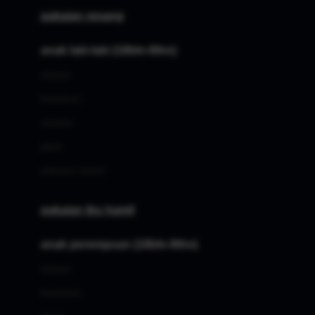
Buggygear
pakaian renang
Bumkins
anak laki-laki (18bln-8thn)
C
atasan
Cetaphil
bawahan
Chicco
setelan
Childlife
jaket
Clevamama
pakaian dalam
Cocolatte
Cottonseeds
pakaian ibu hamil
Cozy N Safe
anak perempuan (18bln-8thn)
Crane
atasan
Cybex
bawahan
D