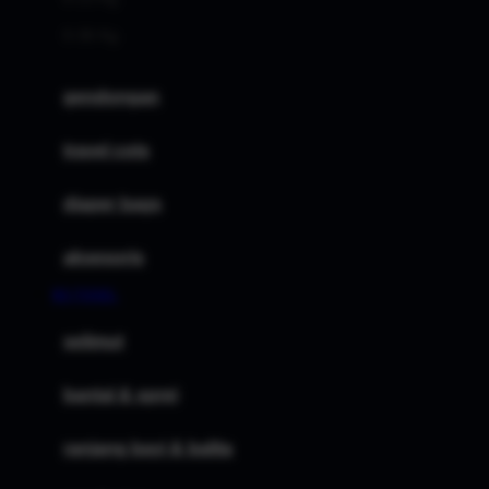
Felt So Sweet
0-36 Kg
Fisher Price
Flipper
gendongan
Friends Of Sally
travel cots
G
Gb
diaper bags
Geko
aksesoris
Graco
BO TOGEL
Gund
selimut
H
bantal & sprei
Habbie
Haenim
ranjang bayi & balita
Happy Horse