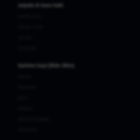
Beauty Barn
sepatu & kaus kaki
Bio Oil
sepatu bayi
Biolane
sepatu anak
Bite Fighters
sandal
Bizzi Growin
kaus kaki
Blackmores
fashion bayi (0bln-3thn)
Blooming Marvellous
atasan
Bonnels
bawahan
Bravado
gaun
Bruder
setelan
Brush Baby
jaket & kardigan
Buds Organics
aksesoris
Bugaboo