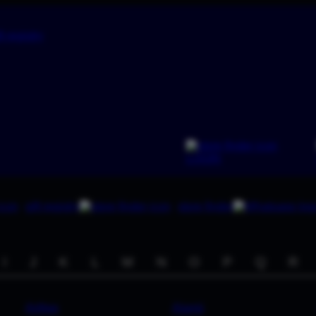
t registry
LOGIN
gift registry
store finder
I
J
K
L
M
N
O
P
Q
R
Airfree
Alamii