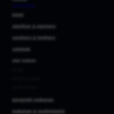
SITUS TOTO 4D
botol
sterilizer & warmers
soothers & teethers
celemek
alat makan
cangkir
piring & mangkuk
sendok & garpu
pengolah makanan
makanan & multivitamin