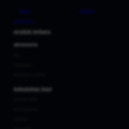
Asics
Aveeno
SITUS TOTO
produk terbaru
aksesoris
tas
kacamata
aksesoris rambut
kebutuhan bayi
pakaian tidur
set & terusan
piyama
bodysuits