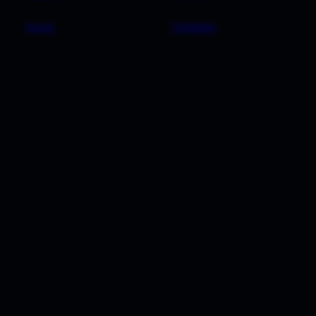
Awan
Azetabio