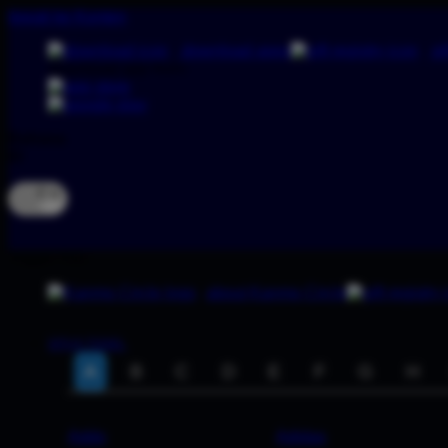
lewati ke Konten
download apps
gif
download app from:
Bahasa
ID
Toggle Nav
about Kanmo Circle
SITUS TOGEL
A
B
C
D
E
F
G
H
Addo
Adidas