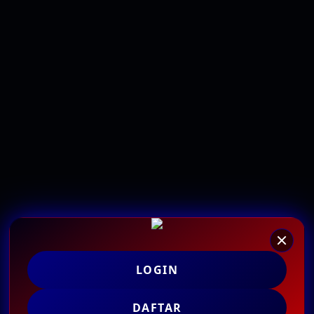
LOGIN
DAFTAR