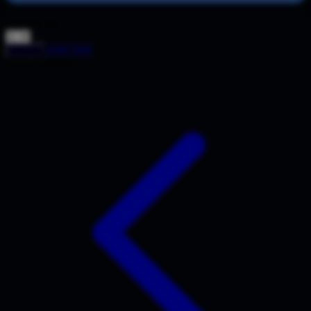
Squishmallows
choose qty
Starbooks
DAFTAR
Stick-O
LOGIN
Share product:
Stokke
Sudocrem
Sumimo
Sunnylife
Sun-Staches
Swimava
T
Tommee Tippee
Trunki
Tutti Bambini