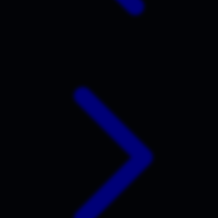
Twistshake
TY Toys
U
V
Veja
Vitaflow
Vtech
W
Waterland
Wellness
X