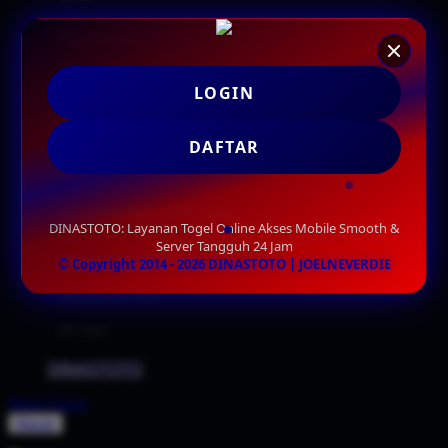
Moby
bak mandi
Momami
handuk
LOGIN
Mothercare
TOGEL LOGIN
Mustela
DAFTAR
My Buddy Tag
ayunan dan walker bayi
My K
alas bermain anak bayi
DINASTOTO: Layanan Togel Online Akses Mobile Smooth &
N
Server Tangguh 24 Jam
mainan anak bayi
© Copyright 2014 - 2026 DINASTOTO | JOELNEVERDIE
Naif
mothercare toys
Nike
elc toys
Nordic Natural
DINASTOTO
Nuby
Akun Saya
Nuna
Masuk
Cari