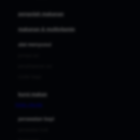
Joie
Joolz
pengolah makanan
Jujube
makanan & multivitamin
K
alat menyusui
Kiddycuts
pompa asi
Kumon
penyimpanan asi
L
cooler bags
Leapfrog
Leclerc
kursi makan
Lee Vierra
TOGEL ONLINE
Lillebaby
perawatan bayi
Little Bird Told Me
perawatan kulit
Little Miss Janis