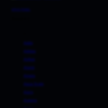
SITUS TOGEL
Brand A-Z
A
Addo
Adidas
Airfree
Alamii
Amara
Aqua Scale
Asics
Aveeno