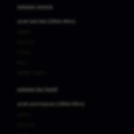
Buggygear
pakaian renang
Bumkins
anak laki-laki (18bln-8thn)
C
atasan
Cetaphil
bawahan
Chicco
setelan
Childlife
jaket
Clevamama
pakaian dalam
Cocolatte
Cottonseeds
pakaian ibu hamil
Cozy N Safe
anak perempuan (18bln-8thn)
Crane
atasan
Cybex
bawahan
D