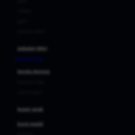
gaun
Dae Organics
setelan
Docare
jaket
Doona
pakaian dalam
Down To Earth
Drew
pakaian tidur
Dr. Brown's
BANDAR TOGEL
E
kereta dorong
ELC
bayi baru lahir
Ergobaby
usia 6 bulan+
Expert Care
koper anak
Ezyroller
kursi mobil
F
0-13 Kg