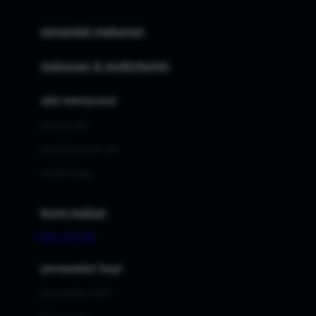
Joie
Joolz
pengolah makanan
Jujube
makanan & multivitamin
K
alat menyusui
Kiddycuts
pompa asi
Kumon
penyimpanan asi
L
cooler bags
Leapfrog
Leclerc
kursi makan
Lee Vierra
TOGEL ONLINE
Lillebaby
perawatan bayi
Little Bird Told Me
perawatan kulit
Little Miss Janis