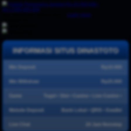
Hadiah Pemenang Jackpot
Rp.10.000.000
-
Q
Rp.1.000.000.000
Use Installment Options from
.
Laarn more
QV Baby
Available for :
home delivery
R
store pickup
Real Shades
INFORMASI SITUS DINASTOTO
Red Castle
Ribbon Madness
Min Deposit
Rp10.000
S
Min Withdraw
Rp25.000
Sebamed
Silver Cross
Game
Togel • Slot • Casino • Live Casino •
Simply Idea
Metode Deposit
Bank Lokal • QRIS • Ewallet
Skip Hop
Spectra
Live Chat
24 Jam Nonstop