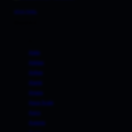
SITUS TOGEL
Brand A-Z
A
Addo
Adidas
Airfree
Alamii
Amara
Aqua Scale
Asics
Aveeno