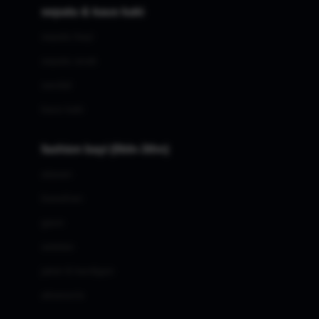
Beauty Barn
sepatu & kaus kaki
Bio Oil
sepatu bayi
Biolane
sepatu anak
Bite Fighters
sandal
Bizzi Growin
kaus kaki
Blackmores
fashion bayi (0bln-3thn)
Blooming Marvellous
atasan
Bonnels
bawahan
Bravado
gaun
Bruder
setelan
Brush Baby
jaket & kardigan
Buds Organics
aksesoris
Bugaboo