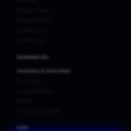
Sunscreen
London Taxi
Shampo & Sabun
Love To Dream
perawatan rambut
M
perawatan mulut
Magformers
perawatan diri
Mama's Choice
perawatan ibu
Mamas&Papas
Mamaway
kesehatan & kebersihan
Maxi Cosi
Tissue basah
Megabloks
Laundry & Cleaning
Micro
Medical
MiDeer
Air Purifier & Humidifier
Mimi & Lula
potty
Mini Monkey