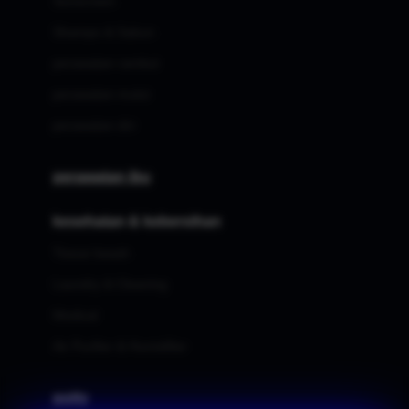
Sunscreen
London Taxi
Shampo & Sabun
Love To Dream
perawatan rambut
M
perawatan mulut
Magformers
perawatan diri
Mama's Choice
perawatan ibu
Mamas&Papas
Mamaway
kesehatan & kebersihan
Maxi Cosi
Tissue basah
Megabloks
Laundry & Cleaning
Micro
Medical
MiDeer
Air Purifier & Humidifier
Mimi & Lula
potty
Mini Monkey