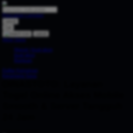
O
Oh Ma Grain
Pencarian Lanjutan
cancel
Okiedog
Cari
cancel
P
Akun Saya
Peachy
Masuk / buat akun
buat akun
Phil & Ted's
Bantuan
Philips Avent
Daftar Keinginan
Pigeon
Keranjang Saya
DINASTOTO: Layanan
Playgro
Togel Online Akses Mobile
Poled Global
Smooth & Server Tangguh
Ponycycle
24 Jam
Puma
Pureats
Serendah
10.000