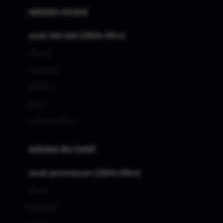
Buggygear
pakaian renang
Bumkins
anak laki-laki (18bln-8thn)
C
atasan
Cetaphil
bawahan
Chicco
setelan
Childlife
jaket
Clevamama
pakaian dalam
Cocolatte
Cottonseeds
pakaian ibu hamil
Cozy N Safe
anak perempuan (18bln-8thn)
Crane
atasan
Cybex
bawahan
D