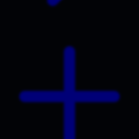
Xootz
Y
Yamatoya
Z
Zaxy
Zoggs
0-9
4Moms
59S