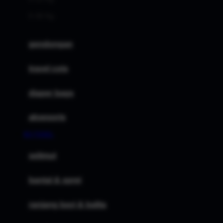
Felt So Sweet
0-36 Kg
Fisher Price
Flipper
gendongan
Friends Of Sally
travel cots
G
Gb
diaper bags
Geko
aksesoris
Graco
BO TOGEL
Gund
selimut
H
bantal & sprei
Habbie
Haenim
ranjang bayi & balita
Happy Horse