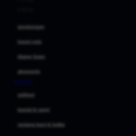
Felt So Sweet
0-36 Kg
Fisher Price
Flipper
gendongan
Friends Of Sally
travel cots
G
Gb
diaper bags
Geko
aksesoris
Graco
BO TOGEL
Gund
selimut
H
bantal & sprei
Habbie
Haenim
ranjang bayi & balita
Happy Horse