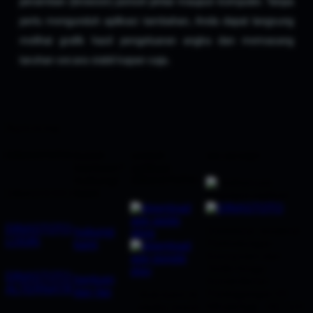
peramban (browser) ponsel pintar maupun komputer. Tanpa
perlu mengunduh aplikasi tambahan, Anda dapat langsung
melihat grafik hasil pengeluaran angka dan memasang
taruhan secara stabil kapan saja.
Back to top
DINASTOTO
butuh
unduh
we accept
bantuan?
aplikasi
hubungi
DINASTOTO
kami
DINASTOTO
DINASTOTO
Direktorat Jenderal
hubungi
LOGIN
Perlindungan
kami
Konsumen dan
Tertib Niaga
DINASTOTO
bantuan
Kementerian
ALTERNATIF
dan faq
Perdagangan RI
ikuti kami di
WhatsApp: +62 123
media sosial