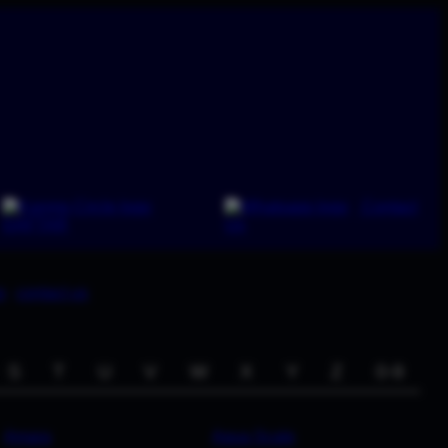
Contact
DAFTAR
Us
contact us
S
T
U
V
W
X
Y
Z
0-9
Amara
Aqua Scale