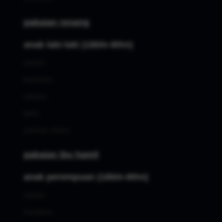
pakaian renang
anak laki-laki (18bln-8thn)
atasan
bawahan
setelan
jaket
pakaian dalam
pakaian ibu hamil
anak perempuan (18bln-8thn)
atasan
bawahan