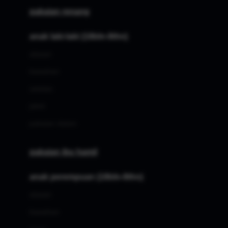
Buggygear
pakaian renang
Bumkins
anak laki-laki (18bln-8thn)
C
atasan
Cetaphil
bawahan
Chicco
setelan
Childlife
jaket
Clevamama
pakaian dalam
Cocolatte
Cottonseeds
pakaian ibu hamil
Cozy N Safe
anak perempuan (18bln-8thn)
Crane
atasan
Cybex
bawahan
D