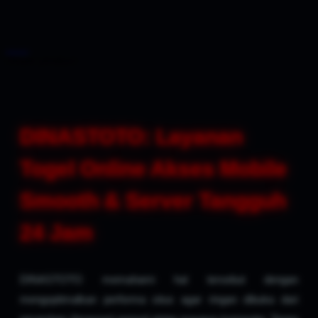
Share product:
DINASTOTO: Layanan
Togel Online Akses Mobile
Smooth & Server Tangguh
24 Jam
DINASTOTO memahami hal tersebut dengan
mengoptimalkan performa situs agar ringan dibuka dari