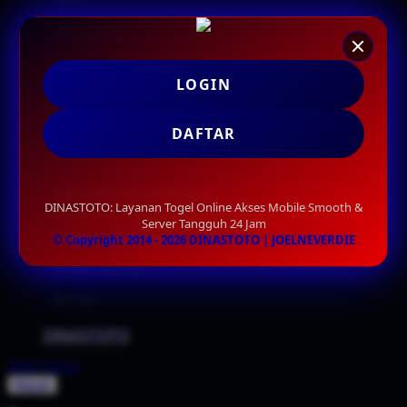
Moby
bak mandi
Momami
handuk
LOGIN
Mothercare
TOGEL LOGIN
Mustela
DAFTAR
My Buddy Tag
ayunan dan walker bayi
My K
alas bermain anak bayi
DINASTOTO: Layanan Togel Online Akses Mobile Smooth &
N
Server Tangguh 24 Jam
mainan anak bayi
© Copyright 2014 - 2026 DINASTOTO | JOELNEVERDIE
Naif
mothercare toys
Nike
elc toys
Nordic Natural
DINASTOTO
Nuby
Akun Saya
Nuna
Masuk
Cari