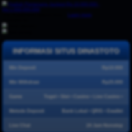
Hadiah Pemenang Jackpot
Rp.10.000.000
-
Q
Rp.1.000.000.000
Use Installment Options from
.
Laarn more
QV Baby
Available for :
home delivery
R
store pickup
Real Shades
INFORMASI SITUS DINASTOTO
Red Castle
Ribbon Madness
Min Deposit
Rp10.000
S
Min Withdraw
Rp25.000
Sebamed
Silver Cross
Game
Togel • Slot • Casino • Live Casino •
Simply Idea
Metode Deposit
Bank Lokal • QRIS • Ewallet
Skip Hop
Spectra
Live Chat
24 Jam Nonstop