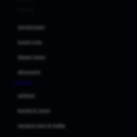
Felt So Sweet
0-36 Kg
Fisher Price
Flipper
gendongan
Friends Of Sally
travel cots
G
Gb
diaper bags
Geko
aksesoris
Graco
BO TOGEL
Gund
selimut
H
bantal & sprei
Habbie
Haenim
ranjang bayi & balita
Happy Horse