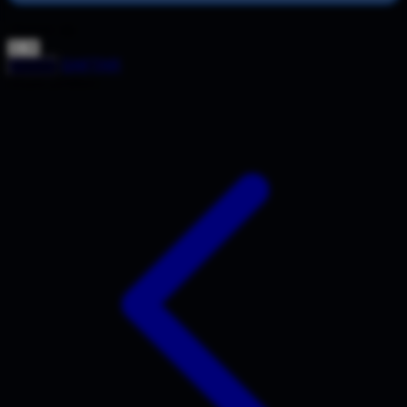
Squishmallows
choose qty
Starbooks
DAFTAR
Stick-O
LOGIN
Share product:
Stokke
Sudocrem
Sumimo
Sunnylife
Sun-Staches
Swimava
T
Tommee Tippee
Trunki
Tutti Bambini