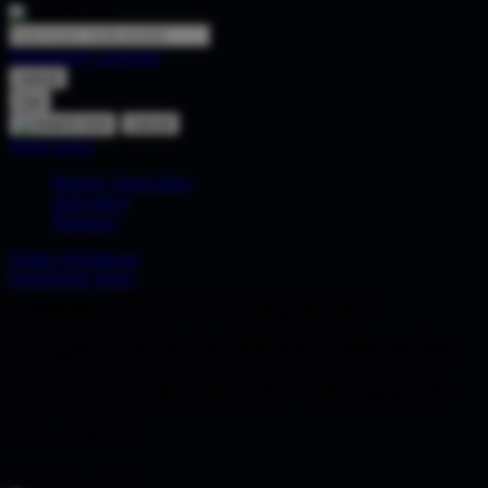
O
Oh Ma Grain
Pencarian Lanjutan
cancel
Okiedog
Cari
cancel
P
Akun Saya
Peachy
Masuk / buat akun
buat akun
Phil & Ted's
Bantuan
Philips Avent
Daftar Keinginan
Pigeon
Keranjang Saya
DINASTOTO: Layanan
Playgro
Togel Online Akses Mobile
Poled Global
Smooth & Server Tangguh
Ponycycle
24 Jam
Puma
Pureats
Serendah
10.000