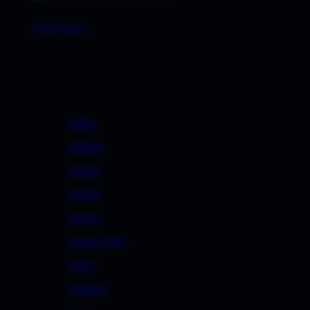
SITUS TOGEL
Brand A-Z
A
Addo
Adidas
Airfree
Alamii
Amara
Aqua Scale
Asics
Aveeno