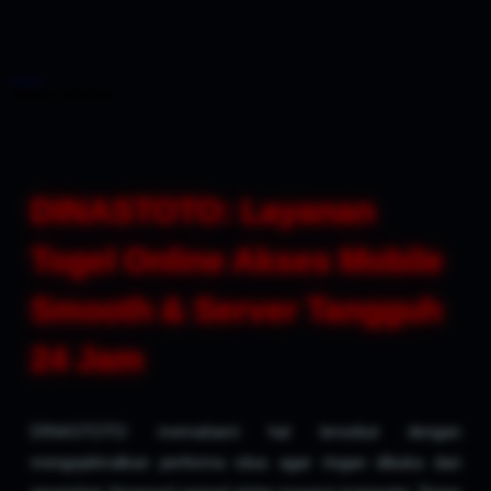
Share product:
DINASTOTO: Layanan
Togel Online Akses Mobile
Smooth & Server Tangguh
24 Jam
DINASTOTO memahami hal tersebut dengan
mengoptimalkan performa situs agar ringan dibuka dari