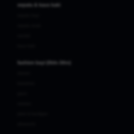
Beauty Barn
sepatu & kaus kaki
Bio Oil
sepatu bayi
Biolane
sepatu anak
Bite Fighters
sandal
Bizzi Growin
kaus kaki
Blackmores
fashion bayi (0bln-3thn)
Blooming Marvellous
atasan
Bonnels
bawahan
Bravado
gaun
Bruder
setelan
Brush Baby
jaket & kardigan
Buds Organics
aksesoris
Bugaboo