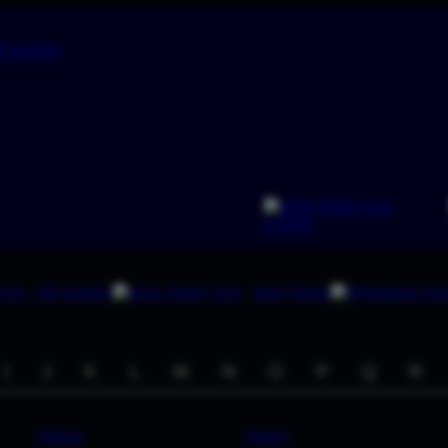
t registry
LOGIN
gift registry
store finder
I
J
K
L
M
N
O
P
Q
R
Airfree
Alamii