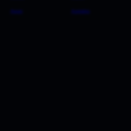
Awan
Azetabio