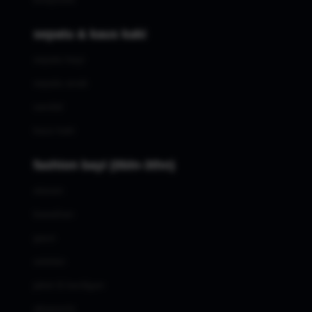
sepatu & kaus kaki
sepatu bayi
sepatu anak
sandal
kaus kaki
fashion bayi (0bln-3thn)
atasan
bawahan
gaun
setelan
jaket & kardigan
aksesoris