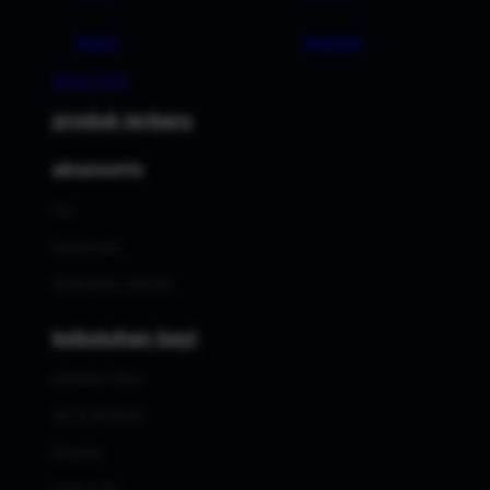
Asics
Aveeno
SITUS TOTO
produk terbaru
aksesoris
tas
kacamata
aksesoris rambut
kebutuhan bayi
pakaian tidur
set & terusan
piyama
bodysuits