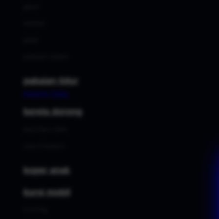
gaun
setelan
jaket
pakaian dalam
pakaian tidur
BANDAR TOGEL
kereta dorong
bayi baru lahir
usia 6 bulan+
koper anak
kursi mobil
0-13 Kg