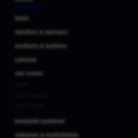
SITUS TOTO 4D
botol
sterilizer & warmers
soothers & teethers
celemek
alat makan
cangkir
piring & mangkuk
sendok & garpu
pengolah makanan
makanan & multivitamin