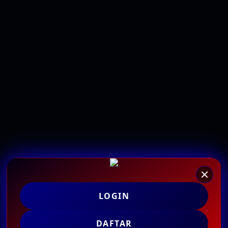
LOGIN
DAFTAR