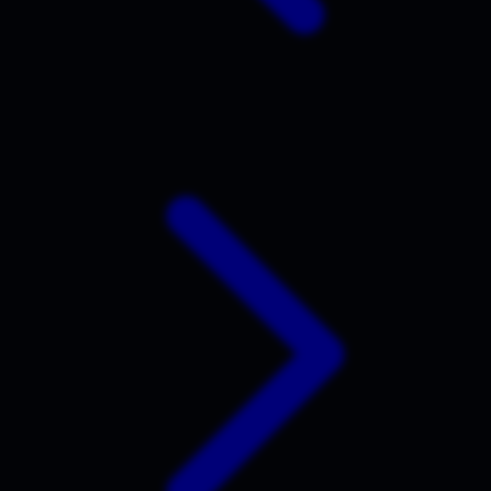
Twistshake
TY Toys
U
V
Veja
Vitaflow
Vtech
W
Waterland
Wellness
X