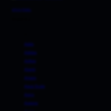
SITUS TOGEL
Brand A-Z
A
Addo
Adidas
Airfree
Alamii
Amara
Aqua Scale
Asics
Aveeno