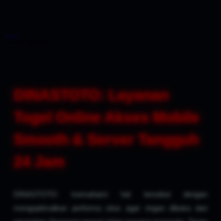
Share product:
DINASTOTO: Layanan
Togel Online Akses Mobile
Smooth & Server Tangguh
24 Jam
DINASTOTO memahami hal tersebut dengan
mengoptimalkan performa situs agar ringan dibuka dari