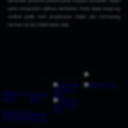
peramban (browser) ponsel pintar maupun komputer. Tanpa
perlu mengunduh aplikasi tambahan, Anda dapat langsung
melihat grafik hasil pengeluaran angka dan memasang
taruhan secara stabil kapan saja.
Back to top
DINASTOTO
butuh
unduh
we accept
bantuan?
aplikasi
hubungi
DINASTOTO
kami
DINASTOTO
DINASTOTO
Direktorat Jenderal
hubungi
LOGIN
Perlindungan
kami
Konsumen dan
Tertib Niaga
DINASTOTO
bantuan
Kementerian
ALTERNATIF
dan faq
Perdagangan RI
ikuti kami di
WhatsApp: +62 123
media sosial