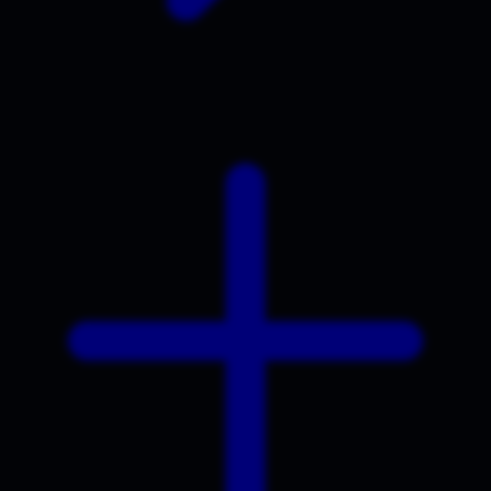
Xootz
Y
Yamatoya
Z
Zaxy
Zoggs
0-9
4Moms
59S