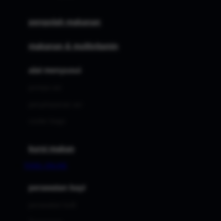
Joie
Joolz
pengolah makanan
Jujube
makanan & multivitamin
K
alat menyusui
Kiddycuts
pompa asi
Kumon
penyimpanan asi
L
cooler bags
Leapfrog
Leclerc
kursi makan
Lee Vierra
TOGEL ONLINE
Lillebaby
perawatan bayi
Little Bird Told Me
perawatan kulit
Little Miss Janis