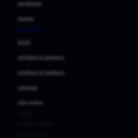
perabotan
Happy Tummy
Hauck
matras
Havaianas
SITUS TOTO 4D
Hegen
botol
Hot Wheels
sterilizer & warmers
Hybrid
I
soothers & teethers
Inlacta DHA
celemek
Interlac
alat makan
Ivenet
cangkir
J
piring & mangkuk
Jack N Jill
sendok & garpu