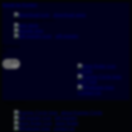
lewati ke Konten
download apps
download app from:
gift registry
Bahasa
ID
LOGIN
DAFTAR
Contact Us
Toggle Nav
about Kanmo Circle
gift registry
store finder
contact us