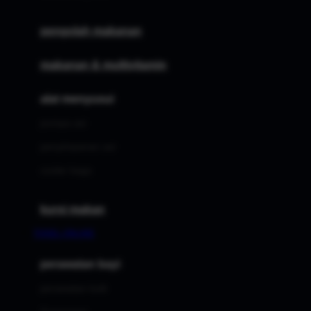
Joie
Joolz
pengolah makanan
Jujube
makanan & multivitamin
K
alat menyusui
Kiddycuts
pompa asi
Kumon
penyimpanan asi
L
cooler bags
Leapfrog
Leclerc
kursi makan
Lee Vierra
TOGEL ONLINE
Lillebaby
perawatan bayi
Little Bird Told Me
perawatan kulit
Little Miss Janis