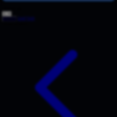
Squishmallows
choose qty
Starbooks
DAFTAR
Stick-O
LOGIN
Share product:
Stokke
Sudocrem
Sumimo
Sunnylife
Sun-Staches
Swimava
T
Tommee Tippee
Trunki
Tutti Bambini