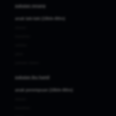
Buggygear
pakaian renang
Bumkins
anak laki-laki (18bln-8thn)
C
atasan
Cetaphil
bawahan
Chicco
setelan
Childlife
jaket
Clevamama
pakaian dalam
Cocolatte
Cottonseeds
pakaian ibu hamil
Cozy N Safe
anak perempuan (18bln-8thn)
Crane
atasan
Cybex
bawahan
D