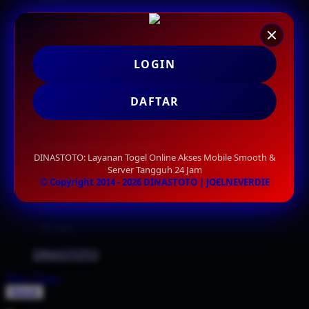
Moby
bak mandi
Momami
handuk
LOGIN
Mothercare
TOGEL LOGIN
Mustela
DAFTAR
My Buddy Tag
ayunan dan walker bayi
My K
alas bermain anak bayi
DINASTOTO: Layanan Togel Online Akses Mobile Smooth &
N
Server Tangguh 24 Jam
mainan anak bayi
© Copyright 2014 - 2026 DINASTOTO | JOELNEVERDIE
Naif
mothercare toys
Nike
elc toys
Nordic Natural
DINASTOTO
Nuby
Akun Saya
Nuna
Masuk
Cari