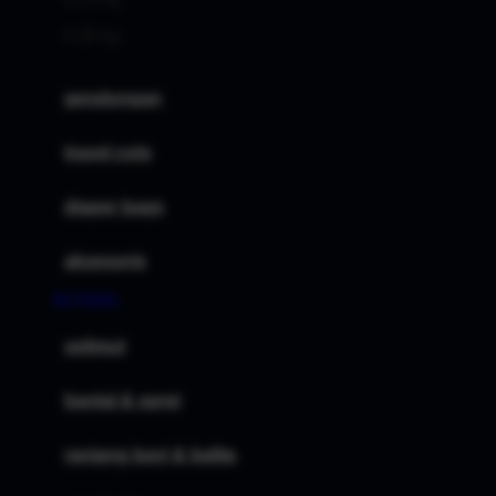
Felt So Sweet
0-36 Kg
Fisher Price
Flipper
gendongan
Friends Of Sally
travel cots
G
Gb
diaper bags
Geko
aksesoris
Graco
BO TOGEL
Gund
selimut
H
bantal & sprei
Habbie
Haenim
ranjang bayi & balita
Happy Horse