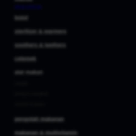
SITUS TOTO 4D
botol
sterilizer & warmers
soothers & teethers
celemek
alat makan
cangkir
piring & mangkuk
sendok & garpu
pengolah makanan
makanan & multivitamin