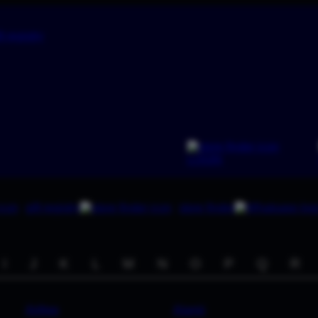
t registry
LOGIN
gift registry
store finder
I
J
K
L
M
N
O
P
Q
R
Airfree
Alamii