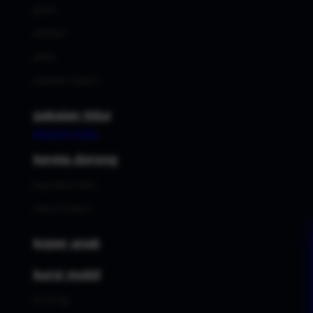
gaun
setelan
jaket
pakaian dalam
pakaian tidur
BANDAR TOGEL
kereta dorong
bayi baru lahir
usia 6 bulan+
koper anak
kursi mobil
0-13 Kg