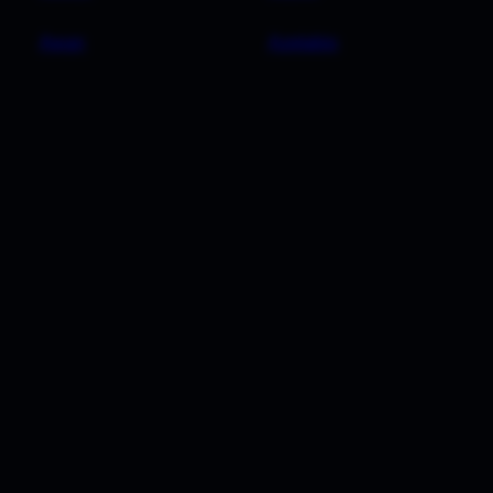
Awan
Azetabio