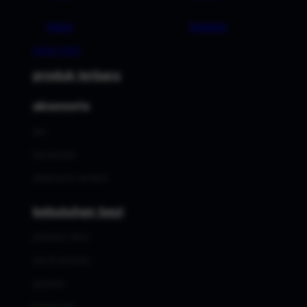
Asics
Aveeno
SITUS TOTO
produk terbaru
aksesoris
tas
kacamata
aksesoris rambut
kebutuhan bayi
pakaian tidur
set & terusan
piyama
bodysuits